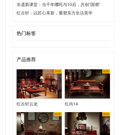
非遗新课堂：当千年哪吒与10后，共创“国潮”
红古轩：以匠心革新，重塑东方生活美学
热门标签
产品推荐
红古轩云龙
红尚14