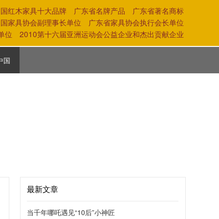
中国红木家具十大品牌 广东省名牌产品 广东省著名商标
中国家具协会副理事长单位 广东省家具协会执行会长单位
奖单位 2010第十六届亚洲运动会公益企业和杰出贡献企业
中国
活
养
化
最新文章
当千年哪吒遇见“10后”小神匠