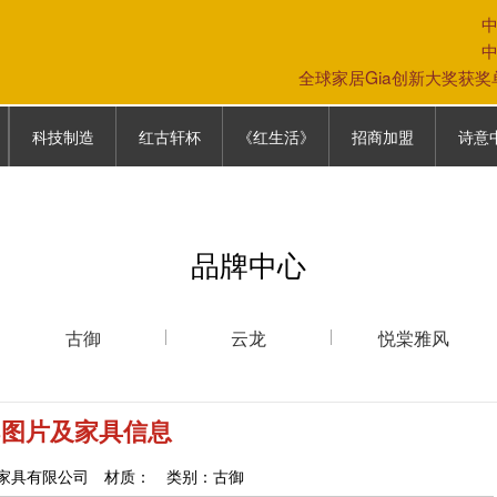
全球家居Gia创新大奖获
科技制造
红古轩杯
《红生活》
招商加盟
诗意
科技制造
大赛故事
《红生活》
专卖店模式
中式生
往届回顾
加盟条件
家具保
品牌中心
参赛通道
加盟政策
家居文
参赛报名表
营销网络
古御
云龙
悦棠雅风
联系我们
3图片及家具信息
家具有限公司 材质： 类别：古御