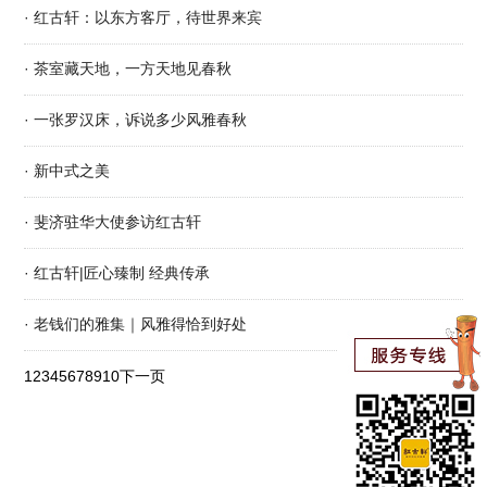
· 红古轩：以东方客厅，待世界来宾
· 茶室藏天地，一方天地见春秋
· 一张罗汉床，诉说多少风雅春秋
· 新中式之美
· 斐济驻华大使参访红古轩
· 红古轩|匠心臻制 经典传承
· 老钱们的雅集｜风雅得恰到好处
1
2
3
4
5
6
7
8
9
10
下一页