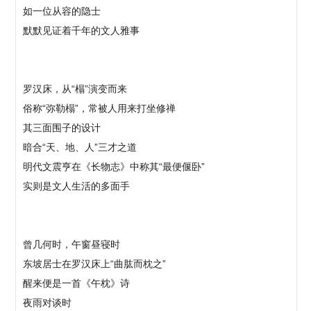
如一位从容的隐士
默默见证着千年的文人雅事
罗汉床，从“榻”演变而来
俗称“弥勒榻”，常被人用来打坐修禅
其三面围子的设计
暗合“天、地、人”三才之道
明代文震亨在《长物志》中称其“最便偃卧”
实则是文人生活的多面手
曾几何时，午窗昼寝时
东坡居士在罗汉床上“曲肱而枕之”
醒来便是一首《午枕》诗
夜雨对谈时