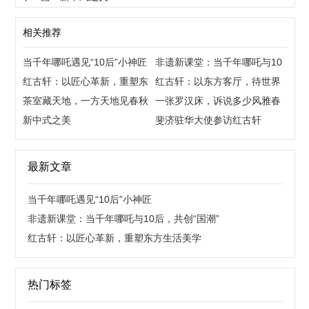
相关推荐
当千年哪吒遇见“10后”小神匠
非遗新课堂：当千年哪吒与10
红古轩：以匠心革新，重塑东
后，共创“国潮”
红古轩：以东方客厅，待世界
方生活美学
茶室藏天地，一方天地见春秋
来宾
一张罗汉床，诉说多少风雅春
新中式之美
秋
斐济驻华大使参访红古轩
最新文章
当千年哪吒遇见“10后”小神匠
非遗新课堂：当千年哪吒与10后，共创“国潮”
红古轩：以匠心革新，重塑东方生活美学
热门标签