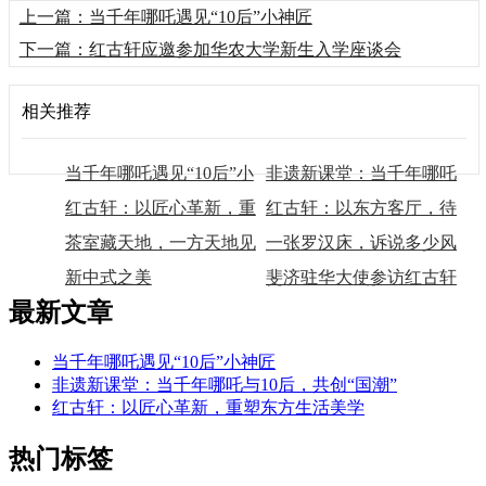
上一篇：当千年哪吒遇见“10后”小神匠
下一篇：红古轩应邀参加华农大学新生入学座谈会
相关推荐
当千年哪吒遇见“10后”小
非遗新课堂：当千年哪吒
神匠
红古轩：以匠心革新，重
与10后，共创“国潮”
红古轩：以东方客厅，待
塑东方生活美学
茶室藏天地，一方天地见
世界来宾
一张罗汉床，诉说多少风
春秋
新中式之美
雅春秋
斐济驻华大使参访红古轩
最新文章
当千年哪吒遇见“10后”小神匠
非遗新课堂：当千年哪吒与10后，共创“国潮”
红古轩：以匠心革新，重塑东方生活美学
热门标签