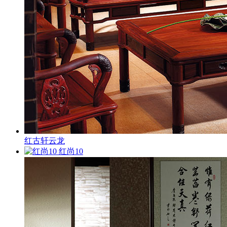
红古轩云龙
红尚10