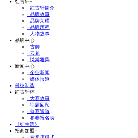
红古轩
+
· 红古轩简介
· 品牌故事
· 品牌荣耀
· 品牌历程
· 人物故事
品牌中心
+
· 古御
· 云龙
· 悦棠雅风
新闻中心
+
· 企业新闻
· 媒体报道
科技制造
红古轩杯
+
· 大赛故事
· 往届回顾
· 参赛通道
· 参赛报名表
《红生活》
招商加盟
+
· 专卖店模式