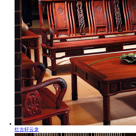
红古轩云龙