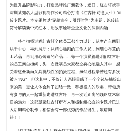
为提升品牌影响力，打造品牌推广新载体，近日，红古轩携手
深圳某知名大型影视制作公司精心打造《红古轩.诗意人生》宣
传专题片。本专题片以“穿越古今，引领时尚”为主题，以传统
符号解读新中式红木，用故事诠释企业文化的深刻内涵……
整个拍摄过程红古轩全体员工都全力以赴，从生产车间到
烘干中心，再到展厅；从精心雕刻的工作人员，到细心布置的
工艺品，再到用心铸造的产品……每一个演员都是咱们红古轩
的员工亲自担纲，头一次做演员大家都全身心地融入其中，感
受着这全新而又具挑战性的拍摄过程。虽然过程辛苦还有多次
被叫”NG”，但这其中，不仅让人亲眼目睹了一个个镜头捕捉出
来的美，更让人体会到了团结一致、积极投入的乐趣，带领所
有参与的人一起重新走进红古轩，再一次近距离的领略红木家
居的魅力！这部凝聚红古轩所有人和摄制组心血的专题片已进
入后期精心制作，相信会有一部优秀的作品诞生，敬请期
待！！
《红古轩.诗意人生》整合红古轩品牌资源，将以往十二年