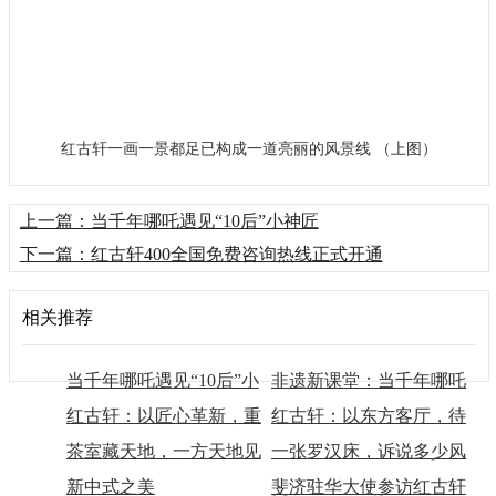
红古轩一画一景都足已构成一道亮丽的风景线 （上图）
上一篇：当千年哪吒遇见“10后”小神匠
下一篇：红古轩400全国免费咨询热线正式开通
相关推荐
当千年哪吒遇见“10后”小
非遗新课堂：当千年哪吒
神匠
红古轩：以匠心革新，重
与10后，共创“国潮”
红古轩：以东方客厅，待
塑东方生活美学
茶室藏天地，一方天地见
世界来宾
一张罗汉床，诉说多少风
春秋
新中式之美
雅春秋
斐济驻华大使参访红古轩