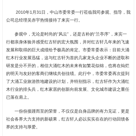
2010年1月31日，中山市委常委一行莅临我司参观、指导，我
公司总经理吴赤宇热情接待了来宾一行。
参观中，无论是时尚的“风云”，还是古朴的“兰亭序”，来宾一
行都亲身体验并感受红古轩的宏大氛围，并对红古轩几年来的飞速
发展和取得的巨大成绩给予极高的肯定。市委常委表示：目前大涌
红木行业发展迅猛，这与红古轩为首的几家龙头企业不断的进取和
研发是分不开的，相信大涌红木的未来有如繁花似锦，也将在灿烂
的明天与友好的客商们继续共创佳绩。此行中，市委常委再次提到
了大涌工业旅游胜地建设的计划，并特别指示，红古轩作为大涌红
木行业的排头兵，红木家居的创新向前发展、文化城市建设之重任
已落在肩上。
一份份接踵而至的荣誉，不仅仅是自身品牌的有力见证，更是
社会各界大力支持的新硕果，红古轩人必以实实在在的行动回馈各
界的支持与厚爱。