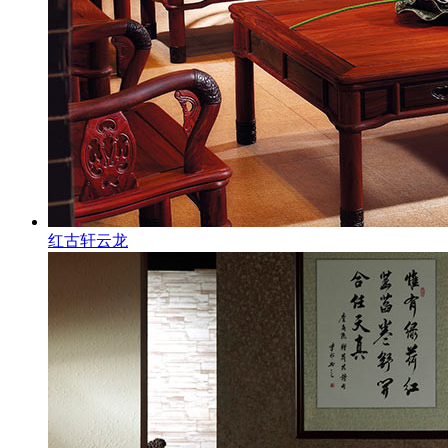
红古轩云龙