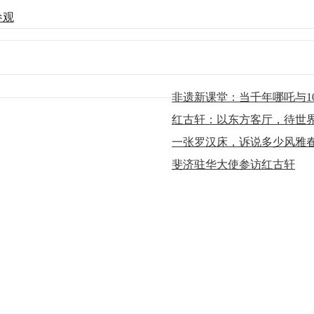
参观
非遗新课堂：当千年哪吒与10
红古轩：以东方客厅，待世
一张罗汉床，诉说多少风雅
斐济驻华大使参访红古轩