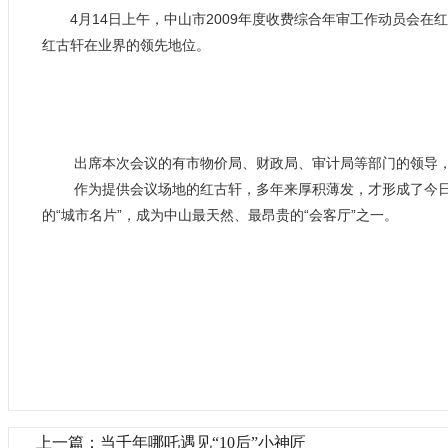
4月14日上午，中山市2009年度收费综合年审工作动员会在
红古轩在业界的领先地位。
出席本次会议的有市物价局、财政局、审计局等部门的领导，近
作为提供会议场地的红古轩，多年来厚积薄发，才形成了今日的
的“城市名片”，成为中山最天然、最昂贵的“会客厅”之一。
上一篇：当千年哪吒遇见“10后”小神匠