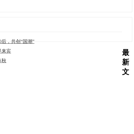
后，共创“国潮”
界来宾
最
春秋
新
文