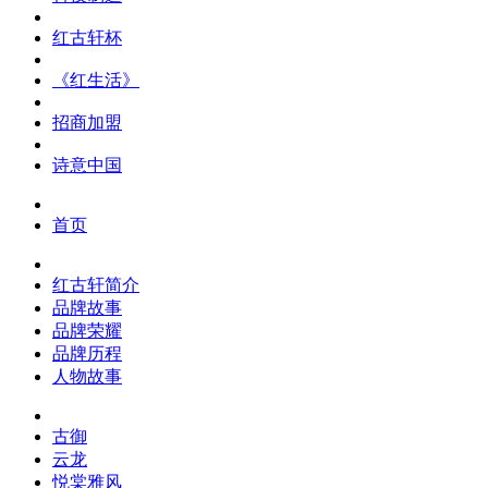
红古轩杯
《红生活》
招商加盟
诗意中国
首页
红古轩简介
品牌故事
品牌荣耀
品牌历程
人物故事
古御
云龙
悦棠雅风