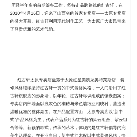
历经半年多的前期筹备工作，坚持走品牌路线的红古轩，在
2010年4月16日，迎来了山西省的首家专卖店——太原专卖店
的盛大开幕。红古轩利用现代制作工艺，为太原广大市民带来
了尊贵优雅的艺术气韵。
红古轩太原专卖店坐落于太原红星美凯龙奥特莱斯店，装
修风格继续坚持红古轩一贯的中式装修风格，一入门沿用了红
古轩旗舰店的形象墙，以年轮、红古轩标识组成的镶嵌图案；
专卖店内部墙面以浅灰色的砌砖与米色墙纸互相映衬，营造出
温暖优雅的整体氛围。在产品配置方面，太原专卖店以“新中
式”产品风格为主，代表产品系列为红古轩的风云组合、紫云组
合等等。新颖的款式，传承的艺术，体现的是红古轩倡导的完
美生活理念。在开业当日，新中式红木配以中式装修风格，恰