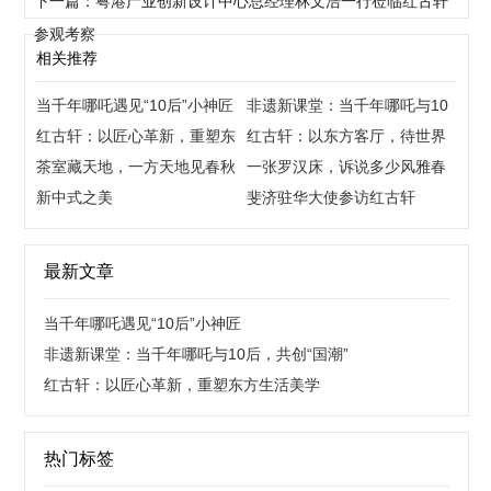
下一篇：粤港产业创新设计中心总经理林文浩一行莅临红古轩
参观考察
相关推荐
当千年哪吒遇见“10后”小神匠
非遗新课堂：当千年哪吒与10
红古轩：以匠心革新，重塑东
后，共创“国潮”
红古轩：以东方客厅，待世界
方生活美学
茶室藏天地，一方天地见春秋
来宾
一张罗汉床，诉说多少风雅春
新中式之美
秋
斐济驻华大使参访红古轩
最新文章
当千年哪吒遇见“10后”小神匠
非遗新课堂：当千年哪吒与10后，共创“国潮”
红古轩：以匠心革新，重塑东方生活美学
热门标签