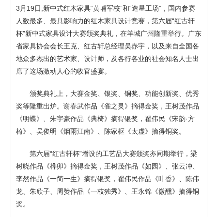
3月19日,新中式红木家具“黄埔军校”和“造星工场”，国内参赛
人数最多、最具影响力的红木家具设计竞赛，第六届“红古轩
杯”新中式家具设计大赛颁奖典礼，在羊城广州隆重举行。广东
省家具协会会长王克、红古轩总经理吴赤宇，以及来自全国各
地众多杰出的艺术家、设计师，及各行各业的社会知名人士出
席了这场激动人心的收官盛宴。
颁奖典礼上，大赛金奖、银奖、铜奖、功能创新奖、优秀
奖等隆重出炉。谢春武作品《雀之灵》摘得金奖，王树茂作品
《明蝶》、朱宇豪作品《典椅》摘得银奖，翟伟民《宋韵·方
椅》、吴俊明《烟雨江南》、陈家枢《太虚》摘得铜奖。
第六届“红古轩杯”增设的工艺品大赛颁奖亦同期举行，梁
树晓作品《榫卯》摘得金奖，王树茂作品《如园》、张云冲、
李然作品《一简一生》摘得银奖，翟伟民作品《叶香》、陈伟
龙、朱欣子、周赞作品《一枝独秀》、王永锦《微醺》摘得铜
奖。