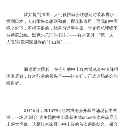
	　　比如提到法国，人们很快就会联想到时装和香水；
提到日本，人们很快会想到和服、樱花和寿司，而我们中国
呢？时下，不得不提的，就是习近平主席、李克强总理赠予
拉赫蒙总统、默克尔总理的“国礼”——红木家具；“第一夫
人”彭丽媛闪耀世界的“中山装”……
	　　而这两大国粹，在今年的中山红木博览会被演绎得
漓淋尽致，红木行业的领头羊——红古轩，正式这场盛会的
缔造者。
	　　3月15日，2015中山红木博览会开幕并涌现新中式
潮，一场以“融合”为主题的中山装新中式show首次在该展会
上盛大启幕。这是红木家具与中山装的首次盛装结合。盛会