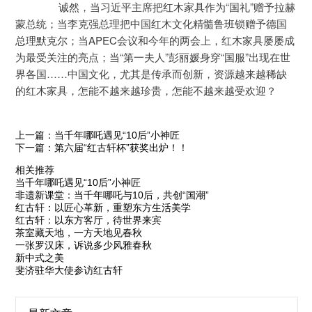
	　　诚然，当习近平主席把红木家具作为“国礼”赠予拉赫
蒙总统；当李克强总理把中国红木文化精髓鲁班锁赠予德国
总理默克尔；当APEC会议和今年的两会上，红木家具屡屡成
为最受关注的亮点；当“第一夫人”彭丽媛身穿“国服”出现在世
界各国……中国文化，尤其是传承而创新，资源越来越稀缺
的红木家具，怎能不越来越珍贵，怎能不越来越受欢迎？
上一篇：当千年哪吒遇见“10后”小神匠
下一篇：第六届“红古轩杯”获奖出炉！！
相关推荐
当千年哪吒遇见“10后”小神匠
非遗新课堂：当千年哪吒与10后，共创“国潮”
红古轩：以匠心革新，重塑东方生活美学
红古轩：以东方客厅，待世界来宾
茶室藏天地，一方天地见春秋
一张罗汉床，诉说多少风雅春秋
新中式之美
斐济驻华大使参访红古轩