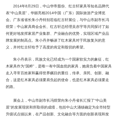
2014年8月29日，中山华帝股份、红古轩家具等知名品牌代
表“中山美居”，华丽亮相2014中国（广东）国际旅游产业博览
会。广东省省长朱小丹特别莅临红古轩展位，与中山市副市长冯
煜荣；中山家具商会会长、红古轩总经理吴赤宇等共同探讨了如
何更好地发挥家居产业集群、产业融合的优势，实现区域产业品
牌发展的制高点。朱小丹并畅谈了红木家具对于民族复兴的意
义，并对红古轩给予了高度的肯定和殷切的希望。
朱小丹表示，民族文化已经成为一个国家软实力的象征，红
木家具作为“国粹”，是唯一有中国血统的家具，她肩负着中国家具
走入寻常百姓家和赢得世界瞩目的重任，传承、亲民、创新、融
合，这是红木家具必须要肩负起的使命，也是红木家具必须要走
的路。
展会上，中山市副市长冯煜荣向朱小丹省长汇报了“中山美
居”的发展现状和所取得的成绩，包括中山大涌镇确定为全市转型
升级试点镇以来，在产品创新、文化融合等方面的创新表现和发