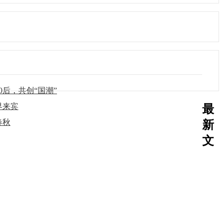
后，共创“国潮”
界来宾
最
春秋
新
文