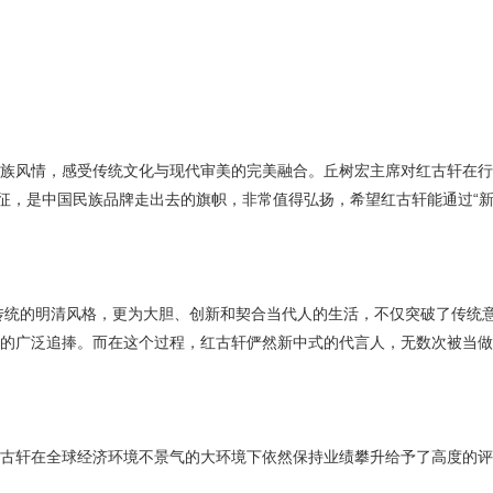
风情，感受传统文化与现代审美的完美融合。丘树宏主席对红古轩在行
象征，是中国民族品牌走出去的旗帜，非常值得弘扬，希望红古轩能通过“新
传统的明清风格，更为大胆、创新和契合当代人的生活，不仅突破了传统
者的广泛追捧。而在这个过程，红古轩俨然新中式的代言人，无数次被当
轩在全球经济环境不景气的大环境下依然保持业绩攀升给予了高度的评