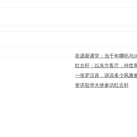
非遗新课堂：当千年哪吒与10
红古轩：以东方客厅，待世
一张罗汉床，诉说多少风雅
斐济驻华大使参访红古轩