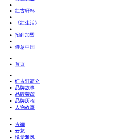
红古轩杯
《红生活》
招商加盟
诗意中国
首页
红古轩简介
品牌故事
品牌荣耀
品牌历程
人物故事
古御
云龙
悦棠雅风