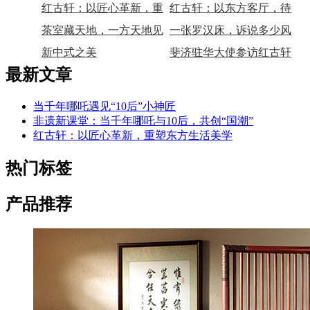
神匠
红古轩：以匠心革新，重
与10后，共创“国潮”
红古轩：以东方客厅，待
塑东方生活美学
茶室藏天地，一方天地见
世界来宾
一张罗汉床，诉说多少风
春秋
新中式之美
雅春秋
斐济驻华大使参访红古轩
最新文章
当千年哪吒遇见“10后”小神匠
非遗新课堂：当千年哪吒与10后，共创“国潮”
红古轩：以匠心革新，重塑东方生活美学
热门标签
产品推荐