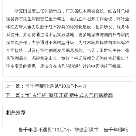
听完田世宏主任的指示后，广东省红木商会会长、红古轩总经
理吴赤宇先生深谙责任重于泰山，会后立即召开工作会议，呼吁全
体红古轩人全力以赴于红木家具的标准化建设、创新研发、服务体
系提升。并期待通过博士后实践基地，更多地谋求与国内外专家的
深层次合作，力争通过不断转型升级，为红木家具标准与国际标准
全面接轨，以及行业的创新发展竭尽所能。当天，田世宏主任、张
燕飞副局长、冯煜荣副市长、黄红全书记等领导还为红古轩提出了
许多宝贵的意见，座谈会在热烈的沟通与讨论中圆满落下帷幕。
上一篇：当千年哪吒遇见“10后”小神匠
下一篇：“红古轩杯”浙江开赛 新中式人气再飙新高
相关推荐
当千年哪吒遇见“10后”小
非遗新课堂：当千年哪吒