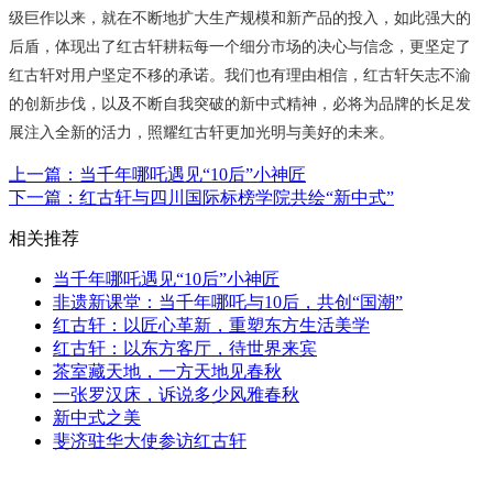
级巨作以来，就在不断地扩大生产规模和新产品的投入，如此强大的
后盾，体现出了红古轩耕耘每一个细分市场的决心与信念，更坚定了
红古轩对用户坚定不移的承诺。我们也有理由相信，红古轩矢志不渝
的创新步伐，以及不断自我突破的新中式精神，必将为品牌的长足发
展注入全新的活力，照耀红古轩更加光明与美好的未来。
上一篇：当千年哪吒遇见“10后”小神匠
下一篇：红古轩与四川国际标榜学院共绘“新中式”
相关推荐
当千年哪吒遇见“10后”小神匠
非遗新课堂：当千年哪吒与10后，共创“国潮”
红古轩：以匠心革新，重塑东方生活美学
红古轩：以东方客厅，待世界来宾
茶室藏天地，一方天地见春秋
一张罗汉床，诉说多少风雅春秋
新中式之美
斐济驻华大使参访红古轩