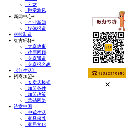
· 云龙
· 悦棠雅风
新闻中心
+
· 企业新闻
· 媒体报道
科技制造
红古轩杯
+
· 大赛故事
· 往届回顾
· 参赛通道
· 参赛报名表
《红生活》
招商加盟
+
· 专卖店模式
· 加盟条件
· 加盟政策
· 营销网络
诗意中国
· 中式生活
· 家具保养
· 家居文化