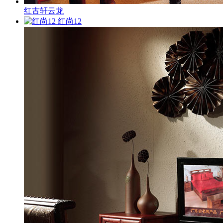
红古轩云龙
红尚12