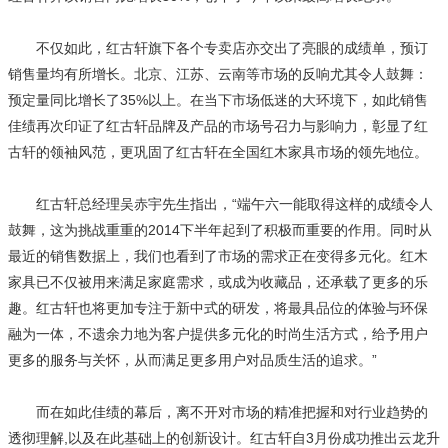
不仅如此，红古轩旗下各个专卖店亦交出了亮眼的成绩单，预订
销售量均有所增长。北京、江苏、云南等市场的反响尤其令人鼓舞：
预定量同比增长了35%以上。在当下市场低迷的大环境下，如此销售
佳绩再次印证了红古轩品牌及产品的市场号召力与影响力，彰显了红
古轩的领袖风范，更巩固了红古轩在全国红木家具市场的领先地位。
红古轩总经理吴赤宇先生指出，“端午六一能取得这样的成绩令人
鼓舞，这为挑战重重的2014下半年起到了积极而重要的作用。同时从
最近的销售数据上，我们也看到了市场的需求正在变得多元化。红木
家具已不仅被用来满足家庭需求，或成为收藏品，还承载了更多的乐
趣。红古轩也将更加专注于新中式的研发，将最具品位的体验与环保
融为一体，不遗余力地为客户提供多元化的时尚生活方式，给予用户
更多的服务与关怀，从而满足更多用户对品质生活的追求。”
而在如此佳绩的幕后，离不开对市场的精准把握和对行业趋势的
透彻理解,以及在此基础上的创新设计。红古轩自3月份成功推出云龙升