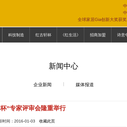
全球家居Gia创新大奖获
科技制造
红古轩杯
《红生活》
招商加盟
诗意
科技制造
大赛故事
《红生活》
专卖店模式
中式生
往届回顾
加盟条件
家具保
新闻中心
参赛通道
加盟政策
家居文
参赛报名表
营销网络
企业新闻
媒体报道
联系我们
轩杯”专家评审会隆重举行
间：2016-01-03
收藏此页