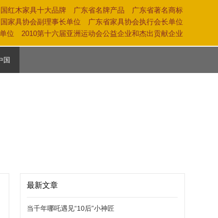
中国红木家具十大品牌 广东省名牌产品 广东省著名商标
中国家具协会副理事长单位 广东省家具协会执行会长单位
奖单位 2010第十六届亚洲运动会公益企业和杰出贡献企业
中国
活
养
化
最新文章
当千年哪吒遇见“10后”小神匠