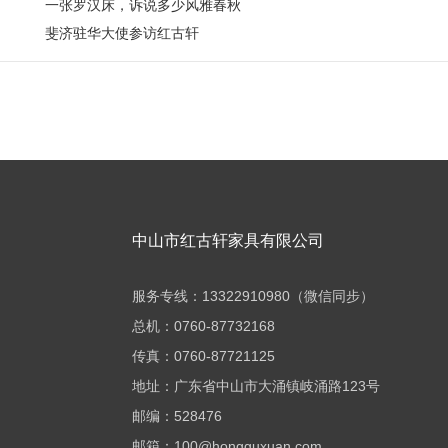
一张罗汉床，诉说多少风雅春秋
斐济驻华大使参访红古轩
中山市红古轩家具有限公司
服务专线：13322910980（微信同步）
总机：0760-87732168
传真：0760-87721125
地址：广东省中山市大涌镇岐涌路123号
邮编：528476
邮箱：100@hongguxuan.com