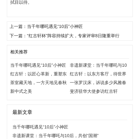
拭目以待。
上一篇：当千年哪吒遇见“10后”小神匠
下一篇：“红古轩杯”阵容持续扩大，专家评审8日隆重举行
相关推荐
当千年哪吒遇见“10后”小神匠
非遗新课堂：当千年哪吒与10
红古轩：以匠心革新，重塑东
后，共创“国潮”
红古轩：以东方客厅，待世界
方生活美学
茶室藏天地，一方天地见春秋
来宾
一张罗汉床，诉说多少风雅春
新中式之美
秋
斐济驻华大使参访红古轩
最新文章
当千年哪吒遇见“10后”小神匠
非遗新课堂：当千年哪吒与10后，共创“国潮”