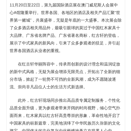
11月20日至22日，第九届国际酒店展在澳门威尼斯人会展中
心A馆隆重举行。世界各国、各地区的酒店及相关产品汇聚“世
界第一赌城”，共襄盛举，无疑是年底的一大盛事。本次展会除
了众多酒店相关用品外，最吸引眼球的莫过于中国红木家具十
大品牌、广东省名牌产品、广东省著名商标，红古轩的登临，
展示了中式家具的新风向，引来了众多参观者的驻足，并引起
世界各国酒店从业者的重视。
在红古轩华丽阵容中，传承而创新的设计理念和温润绽放
的新中式风格，无疑为展会增添无限亮点，开拓出了全新的细
分市场，掀起了一轮势不可挡的全新风潮，成为不愿随波逐
流、崇尚非凡品位人士的生活方式新选择。
此外，红古轩现场同步推出高品质专属定制服务，个性化
品质全面升级，更为参观者带来开阔的时尚视野，倾心空气扑
面而来，红木家具以红古轩高贵尊崇的形象，革命性地开启了
中国家具的崭新篇章，完美地演绎了中华民族历久弥新的文化
瑰宝，中国伟大的文化复兴由此巍峨地矗立在世界人心中。