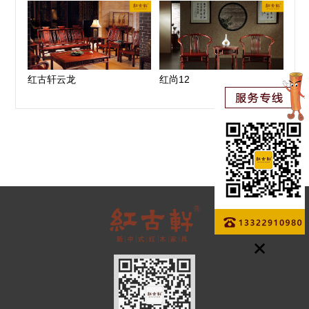
红古轩云龙
红尚12