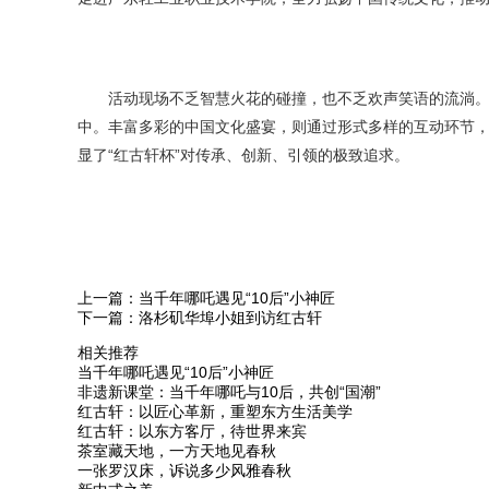
活动现场不乏智慧火花的碰撞，也不乏欢声笑语的流淌。年轻
中。丰富多彩的中国文化盛宴，则通过形式多样的互动环节
显了“红古轩杯”对传承、创新、引领的极致追求。
上一篇：当千年哪吒遇见“10后”小神匠
下一篇：洛杉矶华埠小姐到访红古轩
相关推荐
当千年哪吒遇见“10后”小神匠
非遗新课堂：当千年哪吒与10后，共创“国潮”
红古轩：以匠心革新，重塑东方生活美学
红古轩：以东方客厅，待世界来宾
茶室藏天地，一方天地见春秋
一张罗汉床，诉说多少风雅春秋