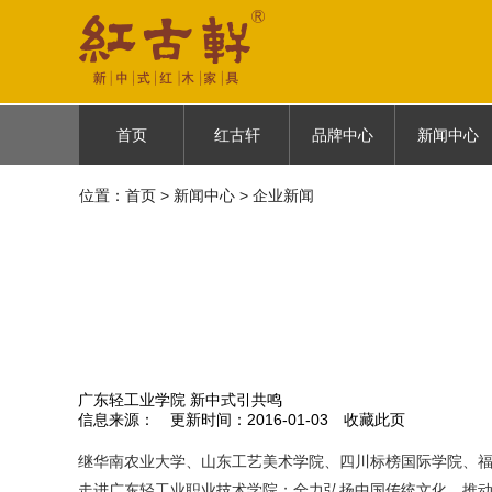
首页
红古轩
品牌中心
新闻中心
位置：
首页
首页
>
新闻中心
红古轩简介
> 企业新闻
古御
企业新闻
品牌故事
云龙
媒体报道
品牌荣耀
悦棠雅风
品牌历程
人物故事
广东轻工业学院 新中式引共鸣
信息来源：
更新时间：2016-01-03
收藏此页
继华南农业大学、山东工艺美术学院、四川标榜国际学院、福建
走进广东轻工业职业技术学院；全力弘扬中国传统文化，推