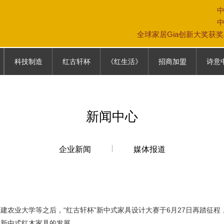
全球家居Gia创新大奖获
科技制造
红古轩杯
《红生活》
招商加盟
诗意
科技制造
大赛故事
《红生活》
专卖店模式
中式生
往届回顾
加盟条件
家具保
新闻中心
参赛通道
加盟政策
家居文
参赛报名表
营销网络
企业新闻
媒体报道
联系我们
农业大学等之后，“红古轩杯”新中式家具设计大赛于6月27日再踏征程
动新中式红木家具的发展。