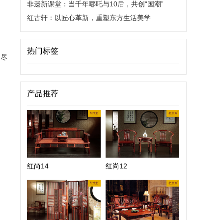
非遗新课堂：当千年哪吒与10后，共创“国潮”
红古轩：以匠心革新，重塑东方生活美学
热门标签
，尽
产品推荐
红尚14
红尚12