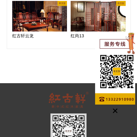
红古轩云龙
红尚13