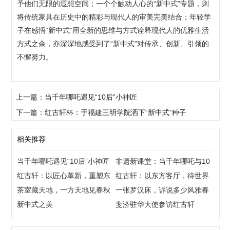
予他们无限的遐想空间；一个个触动人心的“新中式”专题，则
将传统家具在历史中的精彩与现代人的审美完美结合；年轻学
子在感悟“新中式”用全新的思维与方式诠释现代人的优雅生活
方式之余，亦深深地感受到了“新中式”对传承、创新、引领的
不懈努力。
上一篇：当千年哪吒遇见“10后”小神匠
下一篇：红古轩杯：于福建三明学院洒下“新中式”种子
相关推荐
当千年哪吒遇见“10后”小神匠
非遗新课堂：当千年哪吒与10
红古轩：以匠心革新，重塑东
后，共创“国潮”
红古轩：以东方客厅，待世界
方生活美学
茶室藏天地，一方天地见春秋
来宾
一张罗汉床，诉说多少风雅春
新中式之美
秋
斐济驻华大使参访红古轩