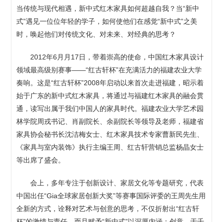
当传统与现代相遇，新中式红木家具如何超越自我？当“新中
式”遇见一位位年轻的学子，如何使他们在感觉“新中式”之美
时，唤起他们对传统文化、对未来、对经典的思考？
2012年6月月17日，带着崇高的使命，中国红木家具设计
领域最高级别赛事——“红古轩杯”在充满活力的福建农业大学
奏响。这是“红古轩杯”2008年启动以来首次走进福建，昭示着
始于广东的新中式红木家具，将通过与福建红木家具的融会贯
通，读写出属于我们中国人的家具时代。福建农业大学艺术园
林学院周戎书记、肖副院长、余副院长等领导及老师，福建省
家具协会秘书长沈洁梅女士、红木家具技术专家曹新民先生、
《家具与室内装饰》执行主编王周、红古轩营销总监杨晶女士
等出席了盛会。
会上，多年专注于创新设计、家居文化等专题研究，代表
中国出任“Gia全球家居创新大奖”等赛事国际评委的王周先生用
全新的方式，诠释对艺术与创意的思考，不仅折射出“红古轩
杯”的激情与责任，而且赋予“新中式”以深厚内涵：创意，于千