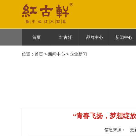
首页
红古轩
品牌中心
新闻中心
位置：
首页
首页
>
新闻中心
红古轩简介
> 企业新闻
古御
企业新闻
品牌故事
云龙
媒体报道
品牌荣耀
悦棠雅风
品牌历程
人物故事
“青春飞扬，梦想绽
信息来源：
更新时