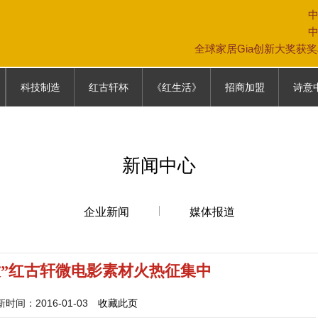
全球家居Gia创新大奖获
科技制造
红古轩杯
《红生活》
招商加盟
诗意
科技制造
大赛故事
《红生活》
专卖店模式
中式生
往届回顾
加盟条件
家具保
新闻中心
参赛通道
加盟政策
家居文
参赛报名表
营销网络
企业新闻
媒体报道
联系我们
放”红古轩微电影素材火热征集中
间：2016-01-03
收藏此页