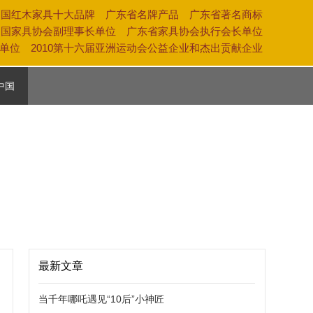
中国红木家具十大品牌 广东省名牌产品 广东省著名商标
中国家具协会副理事长单位 广东省家具协会执行会长单位
奖单位 2010第十六届亚洲运动会公益企业和杰出贡献企业
中国
活
养
化
最新文章
当千年哪吒遇见“10后”小神匠