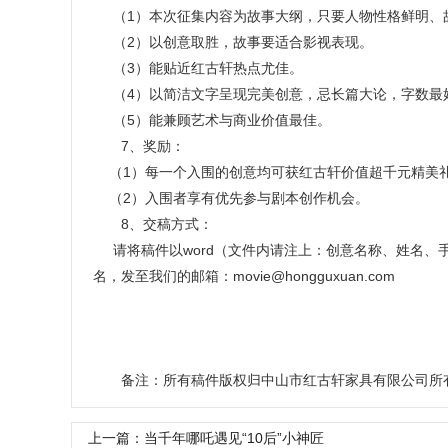
（1）本次征集内容为故事大纲，只要人物性格鲜明、
（2）以创意取胜，故事要适合影视表现。
（3）能贴近红古轩热点尤佳。
（4）以简洁文字呈现完美创意，忌长篇大论，字数最好
（5）能兼顾艺术与商业价值最佳。
7、奖励：
（1）每一个入围的创意均可获红古轩价值超千元精美
（2）入围者享有优先参与剧本创作机会。
8、交稿方式：
请将稿件以word（文件内请注上：创意名称、姓名、手
名，发至我们的邮箱：movie@hongguxuan.com
备注：所有稿件版权归中山市红古轩家具有限公司所
上一篇：当千年哪吒遇见“10后”小神匠