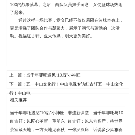
100的战果落幕。之后，两队队员握手留念，又使篮球场热闹
了起来。
通过这样一场比赛，意义已经不仅仅局限在篮球本身上，
更是增强了团队合作与凝聚力，展示了朝气与蓬勃的一次活
动。祝福红古轩、亚太传媒，明天更为美好。
上一篇：当千年哪吒遇见“10后”小神匠
下一篇：五一中山文化行！中山电视专访红古轩五一中山文化
行！中山电
相关推荐
当千年哪吒遇见“10后”小神匠
非遗新课堂：当千年哪吒与10
红古轩：以匠心革新，重塑东
后，共创“国潮”
红古轩：以东方客厅，待世界
方生活美学
茶室藏天地，一方天地见春秋
来宾
一张罗汉床，诉说多少风雅春