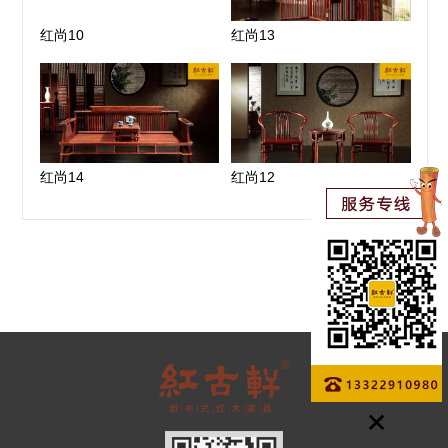
红尚10
红尚13
红尚14
红尚12