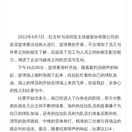
2012年4月7日，红古轩与深圳亚太传媒股份有限公司的
友谊篮球赛活动热火进行。篮球赛的开展，不仅增加了员工与
外界之间的相互了解，且提高了员工与人员之间的相互配合能
力，增进了企业与媒体之间的交流与互动。
下午16点30分，篮球赛准时开始。随着裁判员哨声的响
起，篮球场上顿时热闹了起来，拉拉队忙着给自己的球队加
油，场上的球员则开始在球场上来回飞奔，你追我赶，全身心
的投入到比赛当中。
比赛开始没多久，就已经进入了白热化的阶段，双方分数
差距就在几分之间不断持续着。场外的拉拉队员则提着嗓子为
自己的球队加油，还有的拉拉队员则为队员们准备后勤补给。
漂亮的急停跳投、中锋的背身单打、精准的三分都引得场边的
观众叫好连连。最后，随着结束哨声的响起，比赛以114：