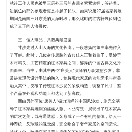
就连工作人员也被里三层外三层的参观者紧紧簇拥，等待着走
进展位内部的参观者更是排起了长队。如果说第27届名家具展
期间是南国三月东莞的人海时段，那么此时的红古轩展位则也
成了真正的人海展位。
三、佳人臻品，共塑典藏盛世
寸步走过人山人海的文化长廊，一段悠扬的筝曲率先传入
了耳畔。此时，几位身传唐装的古典佳人正和着曲子，曼妙于
木材精良、工艺精湛的红木家具之间，醇厚的中国古典文化扑
面而来。当中，由其中两位“唐美人”演绎的万事如意沙发，非
常讲究现代设计手法的融入，她将现代家居的功能需求与审美
融入其中，突破了传统红木沙发的呆板构造，调整了尺寸，整
个产品在外观和功能上都达到了新高度。
而由另外两位“唐美人”极力演绎的中国风沙发，则完全演
绎了红木家具雕刻的丝丝入微、凹凸有致，展现出了红木家具
的层次之美，既有通透感，又形成了一个有机的整体，给人一
种即统一又玲珑的视觉感，完全吻合了奢华家居的空间需求。
除此之外，环绕在家具产品周边的“中山文化”光环，更为家具