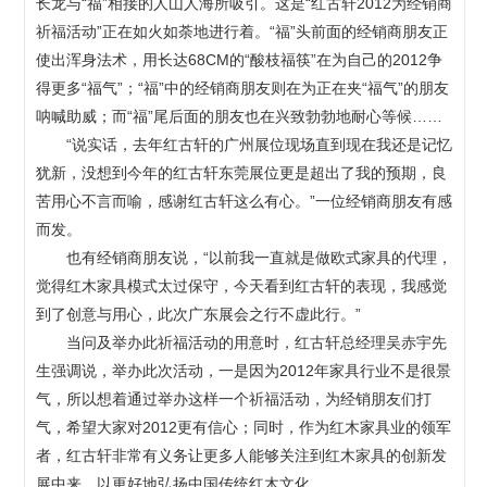
长龙与“福”相接的人山人海所吸引。这是“红古轩2012为经销商
祈福活动”正在如火如荼地进行着。“福”头前面的经销商朋友正
使出浑身法术，用长达68CM的“酸枝福筷”在为自己的2012争
得更多“福气”；“福”中的经销商朋友则在为正在夹“福气”的朋友
呐喊助威；而“福”尾后面的朋友也在兴致勃勃地耐心等候……
“说实话，去年红古轩的广州展位现场直到现在我还是记忆
犹新，没想到今年的红古轩东莞展位更是超出了我的预期，良
苦用心不言而喻，感谢红古轩这么有心。”一位经销商朋友有感
而发。
也有经销商朋友说，“以前我一直就是做欧式家具的代理，
觉得红木家具模式太过保守，今天看到红古轩的表现，我感觉
到了创意与用心，此次广东展会之行不虚此行。”
当问及举办此祈福活动的用意时，红古轩总经理吴赤宇先
生强调说，举办此次活动，一是因为2012年家具行业不是很景
气，所以想着通过举办这样一个祈福活动，为经销朋友们打
气，希望大家对2012更有信心；同时，作为红木家具业的领军
者，红古轩非常有义务让更多人能够关注到红木家具的创新发
展中来，以更好地弘扬中国传统红木文化。