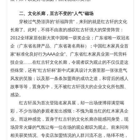
二、文化长廊，亘古不变的“人气”磁场
穿梭过气势澎湃的“祈福阵营”，来到的就是红古轩的文化
长廊了。此时，不得不由衷的感叹红古轩强大的荣誉阵营：
2012全球家居创新大奖中国唯一获奖企业；广东省唯一双冠名
企（广东省名牌产品、广东省著名商标）；中国红木家具业首
家“标准化良好行为AAA企业”、广东省红木家具业第一民营科
技企业……在红古轩文化长廊，令观者叹为观止的不仅仅是这
些殊荣，还有“红古轩杯”新中式家具设计大赛里那一张张意气
风发的笑脸；以及那一条条加盟商的成功之道，和背后的感人
故事等等，置身其中，无不被红古轩强大的企业文化所包围、
感染。
红古轩虽为首次登陆名家具展，却一出场便博得满堂喝
彩，不少当场的参观者发出感慨：不愧为最当红的红木家具企
业。而这种感觉，置身于红古轩的文化长廊亦能感同身受，现
场异常火爆的气氛让每一位在场的观众都叹为观止。前来问询
相关获奖情况、专卖店加盟情况的人群川流不息，络绎不绝，