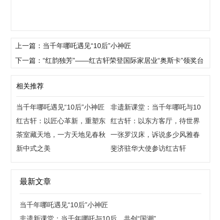
上一篇：当千年哪吒遇见“10后”小神匠
下一篇：“红韵独芳”——红古轩荣登国际家居业“奥斯卡”领奖台
相关推荐
当千年哪吒遇见“10后”小神匠
非遗新课堂：当千年哪吒与10
红古轩：以匠心革新，重塑东
后，共创“国潮”
红古轩：以东方客厅，待世界
方生活美学
茶室藏天地，一方天地见春秋
来宾
一张罗汉床，诉说多少风雅春
新中式之美
秋
斐济驻华大使参访红古轩
最新文章
当千年哪吒遇见“10后”小神匠
非遗新课堂：当千年哪吒与10后，共创“国潮”