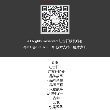
All Rights Reserved.红古轩版权所有
粤ICP备17132395号
技术支持：
红木家具
首页
红古轩
+
· 红古轩简介
· 品牌故事
· 品牌荣耀
· 品牌历程
· 人物故事
品牌中心
+
· 古御
· 云龙
· 悦棠雅风