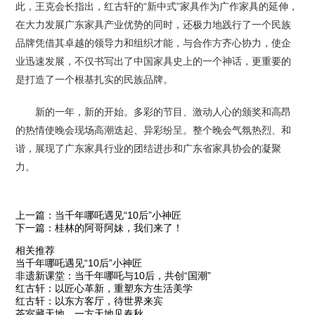
此，王克会长指出，红古轩的“新中式”家具作为广作家具的延伸，
在大力发展广东家具产业优势的同时，还极力地践行了一个民族
品牌凭借其卓越的领导力和组织才能，与合作方齐心协力，使企
业迅速发展，不仅书写出了中国家具史上的一个神话，更重要的
是打造了一个根基扎实的民族品牌。
新的一年，新的开始。多彩的节目、激动人心的颁奖和高昂
的热情使晚会现场高潮迭起、异彩纷呈。整个晚会气氛热烈、和
谐，展现了广东家具行业的团结进步和广东省家具协会的凝聚
力。
上一篇：当千年哪吒遇见“10后”小神匠
下一篇：桂林的阿哥阿妹，我们来了！
相关推荐
当千年哪吒遇见“10后”小神匠
非遗新课堂：当千年哪吒与10后，共创“国潮”
红古轩：以匠心革新，重塑东方生活美学
红古轩：以东方客厅，待世界来宾
茶室藏天地，一方天地见春秋