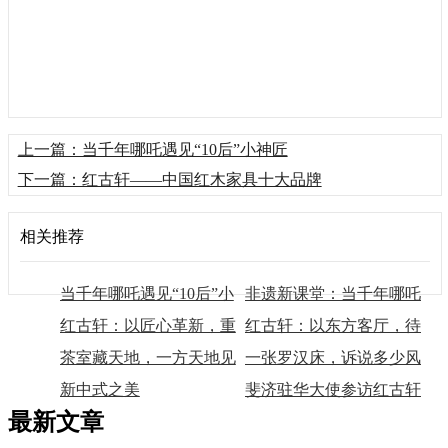
上一篇：当千年哪吒遇见“10后”小神匠
下一篇：红古轩——中国红木家具十大品牌
相关推荐
当千年哪吒遇见“10后”小
非遗新课堂：当千年哪吒
神匠
红古轩：以匠心革新，重
与10后，共创“国潮”
红古轩：以东方客厅，待
塑东方生活美学
茶室藏天地，一方天地见
世界来宾
一张罗汉床，诉说多少风
春秋
新中式之美
雅春秋
斐济驻华大使参访红古轩
最新文章