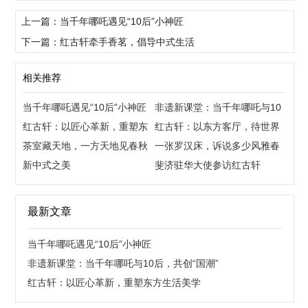
上一篇：当千年哪吒遇见“10后”小神匠
下一篇：红古轩牵手香茗，倡导中式生活
相关推荐
当千年哪吒遇见“10后”小神匠
非遗新课堂：当千年哪吒与10
红古轩：以匠心革新，重塑东
后，共创“国潮”
红古轩：以东方客厅，待世界
方生活美学
茶室藏天地，一方天地见春秋
来宾
一张罗汉床，诉说多少风雅春
新中式之美
秋
斐济驻华大使参访红古轩
最新文章
当千年哪吒遇见“10后”小神匠
非遗新课堂：当千年哪吒与10后，共创“国潮”
红古轩：以匠心革新，重塑东方生活美学