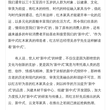
我们通常以三十五至四十五岁的人群为对象，以健康、文化、
审美为前提，将红木的特性、时代的特征融入家具当中，借此
与时代保持通话。也只有这样，红木家具才能避开单一化的厄
运，以多元化的面貌丰富我们的生活方式。而令我们欣喜的
是，懂得欣赏我们“新中式”的，除了原有的消费人群外，还有
越来越多的年轻消费者开始喜欢和接受我们的“新中式”。”作为
新中式红木家具的缔造者，红古轩总经理吴赤宇先生这样解读
着“新中式”。
有人说，世人对“新中式”的钟爱，不仅仅是因为那绝世的
文化与创新的玄妙，更是因为“新中式”寓意与寄托着人类的思
想、创作、情感与精神。置身于浓郁的新中式情怀中，那种将
古老的历史和现代的科技、审美完美融合的和谐妙不可言。而
以红古轩为首的红木家具企业，则以科学的方法提升“新中
式”的品质，兴建木材干燥中心、组建“新中式”开发团队，加大
力度投入到“新中式”的研发与传播上。而红古轩先后推出的风
云、新中式、云龙等家具，在推出之初就已掀起抢购热潮。