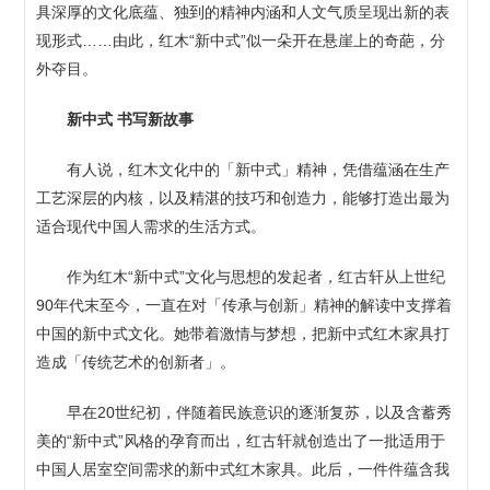
具深厚的文化底蕴、独到的精神内涵和人文气质呈现出新的表
现形式……由此，红木“新中式”似一朵开在悬崖上的奇葩，分
外夺目。
新中式 书写新故事
有人说，红木文化中的「新中式」精神，凭借蕴涵在生产
工艺深层的内核，以及精湛的技巧和创造力，能够打造出最为
适合现代中国人需求的生活方式。
作为红木“新中式”文化与思想的发起者，红古轩从上世纪
90年代末至今，一直在对「传承与创新」精神的解读中支撑着
中国的新中式文化。她带着激情与梦想，把新中式红木家具打
造成「传统艺术的创新者」。
早在20世纪初，伴随着民族意识的逐渐复苏，以及含蓄秀
美的“新中式”风格的孕育而出，红古轩就创造出了一批适用于
中国人居室空间需求的新中式红木家具。此后，一件件蕴含我