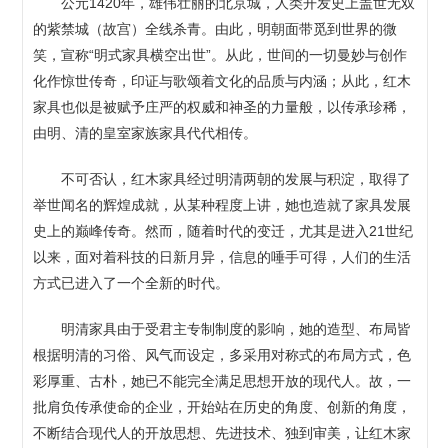
公元1420年，雄伟壮丽的北京城，人类开发史上盖世无双
的紫禁城（故宫）全线杀青。由此，明朝面带觅到世界的微
笑，宣称“明式家具横空出世”。从此，世间的一切曼妙与创作
化作惊世传奇，印证与歌颂着文化的品质与内涵；从此，红木
家具也似是被赋予庄严的权威和神圣的力量般，以传承珍稀，
由明、清的皇室家族家具代代相传。
不可否认，红木家具经过明清两朝的发展与积淀，取得了
举世闻名的辉煌成就，从某种程度上讲，她也造就了家具发展
史上的巅峰传奇。然而，随着时代的变迁，尤其是进入21世纪
以来，面对着科技的日新月异，信息的唾手可得，人们的生活
方式已进入了一个全新的时代。
明清家具由于受君主专制制度的影响，她的造型、布局皆
根据明清的习俗、风气而设定，多采用对称式的布局方式，色
彩厚重、古朴，她已不能完全满足思想开放的现代人。故，一
批肩负传承使命的企业，开始站在历史的角度、创新的角度，
不断结合现代人的开放思想、先进技术、独到审美，让红木家