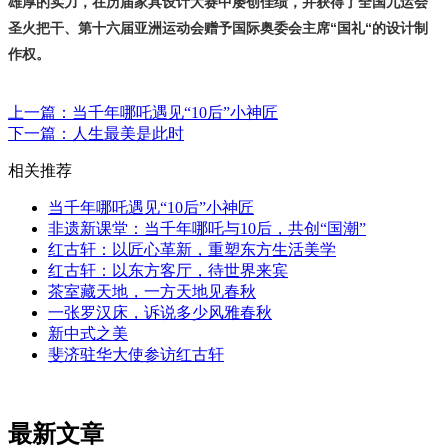
雄厚的实力，在历届家具设计大赛中屡创佳绩，并获得了全国九运会
圣火把干、第十六届亚洲运动会赠予国际奥委会主席“国礼“的设计制
作权。
上一篇：当千年哪吒遇见“10后”小神匠
下一篇：人生最美是此时
相关推荐
当千年哪吒遇见“10后”小神匠
非遗新课堂：当千年哪吒与10后，共创“国潮”
红古轩：以匠心革新，重塑东方生活美学
红古轩：以东方客厅，待世界来宾
茶室藏天地，一方天地见春秋
一张罗汉床，诉说多少风雅春秋
新中式之美
斐济驻华大使参访红古轩
最新文章