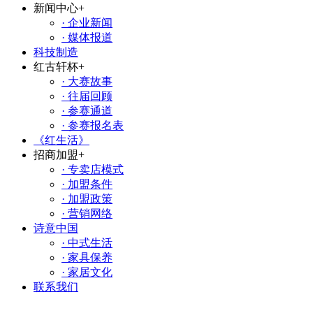
新闻中心
+
· 企业新闻
· 媒体报道
科技制造
红古轩杯
+
· 大赛故事
· 往届回顾
· 参赛通道
· 参赛报名表
《红生活》
招商加盟
+
· 专卖店模式
· 加盟条件
· 加盟政策
· 营销网络
诗意中国
· 中式生活
· 家具保养
· 家居文化
联系我们