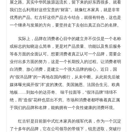
展之路。其实中华民族源远流长，留下来的好东西很多。就看
我们怎么利用好这些宝贵的“财富”。就像红木家具，就是非常
优秀的产品。红古轩这些产品古今结合，就很有特色，这也是
一个继承与发展的方向，要坚持走下去创出真正自己的名牌。
实际上，品牌在消费者心目中的建立并不仅仅是一个名称
或标志的知晓这么简单，更是对产品质量、功能以及售后服务
等各方面的全面认可。想要消费者真正认可一个品牌，需要企
业付出多方面的努力，这是一个长期投入的过程。让消费者明
白消费、放心消费，是建立一个强大品牌的核心。近日，国
内“假洋品牌”的一再地在国内横行，从未中断。从此前先后被
媒体曝光揭开假“洋”皮的澳优、美国施恩、法国合生元、欧典
地板……到如今的达芬奇、 味千拉面等，“假洋品牌”绵绵不
绝，而“造假”花样也层出不穷。市场和消费者都呼唤着真正属
于我们的品牌和名牌，能购拥有一个良性健康的消费环境。
红古轩是目前新中式红木家具的领军代表，作为一个沉淀
了十多年的品牌，它在公司领导的带领下，锐意进取，突破行