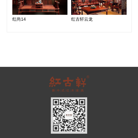
红尚14
红古轩云龙