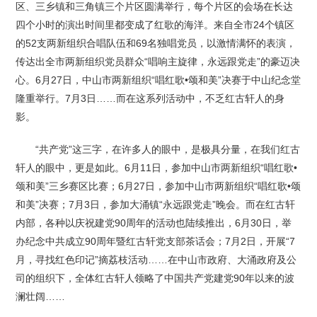
区、三乡镇和三角镇三个片区圆满举行，每个片区的会场在长达
四个小时的演出时间里都变成了红歌的海洋。来自全市24个镇区
的52支两新组织合唱队伍和69名独唱党员，以激情满怀的表演，
传达出全市两新组织党员群众“唱响主旋律，永远跟党走”的豪迈决
心。6月27日，中山市两新组织“唱红歌•颂和美”决赛于中山纪念堂
隆重举行。7月3日……而在这系列活动中，不乏红古轩人的身
影。
“共产党”这三字，在许多人的眼中，是极具分量，在我们红古
轩人的眼中，更是如此。6月11日，参加中山市两新组织“唱红歌•
颂和美”三乡赛区比赛；6月27日，参加中山市两新组织“唱红歌•颂
和美”决赛；7月3日，参加大涌镇“永远跟党走”晚会。而在红古轩
内部，各种以庆祝建党90周年的活动也陆续推出，6月30日，举
办纪念中共成立90周年暨红古轩党支部茶话会；7月2日，开展“7
月，寻找红色印记”摘荔枝活动……在中山市政府、大涌政府及公
司的组织下，全体红古轩人领略了中国共产党建党90年以来的波
澜壮阔……