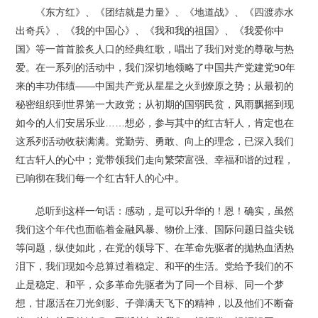
《东方红》、《团结就是力量》、《地道战》、《四渡赤水
出奇兵》、《我的中国心》、《我和我的祖国》、《我爱你中
国》等一首首脍炙人口的经典红歌，唱出了我们对党的尊敬与热
爱。在一系列的活动中，我们深切地领略了中国共产党建党90年
来的丰功伟绩——中国共产党从星星之火到燎原之势；从最初的
秘密组织到世界第一大政党；从初期的国弱民贫，风雨飘摇到现
如今的人们安居乐业……想必，参与其中的红古轩人，肯定也在
这系列活动收获满满。党勤劳、勇敢、向上的理念，已深入我们
红古轩人的心中；党带领我们走向繁荣富强、幸福和谐的过程，
已响彻在我们每一个红古轩人的心中。
总听到这样一句话：感动，是可以升华的！恩！确实，虽然
我们这个年代也面临着金融风暴、物价上涨、国际问题日益尖锐
等问题，纵使如此，在党的领导下、在革命先驱者的抛热血洒热
泪下，我们现如今总算过着稳定、和平的生活。党给予我们的不
止是稳定、和平，众多革命先驱者为了同一个目标、同一个梦
想，甘愿活在刀光剑影、子弹满天飞下的精神，以及他们不断奋