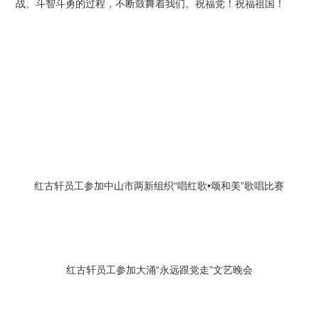
战、斗智斗勇的过程，不断鼓舞着我们。祝福党！祝福祖国！
红古轩员工参加中山市两新组织“唱红歌•颂和美”歌唱比赛
红古轩员工参加大涌“永远跟党走”文艺晚会