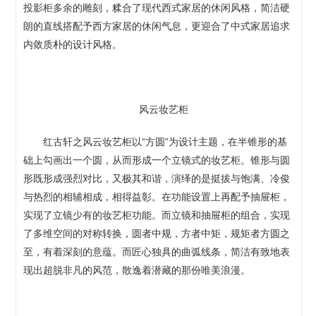
投影柜多余的雕刻，糅合了现代西式家居的休闲风格，简洁硬
朗的直线搭配予西方家居的休闲气息，更迎合了中式家居追求
内敛质朴的设计风格。
风云妆艺柜
红古轩之风云妆艺柜以“方圆”为设计主题，在半锥形的基
础上勾画出一个圆，从而形成一个立镜式的妆艺柜。锥形与圆
形既形成强烈对比，又极其和谐，演绎的是挺拔与饱满、冷俊
与热烈的相辅相成，相得益彰。在功能设置上再配予抽屉柜，
实现了立镜少有的妆艺柜功能。而立镜和抽屉柜的组合，实现
了多维空间的对称转换，圆者中规，方者中矩，规矩者方圆之
至，有着深刻的意蕴。而匠心独具的曲弧线条，简洁有致地表
现出超脱非凡的风范，散逸着潜藏的那份唯美浪漫。