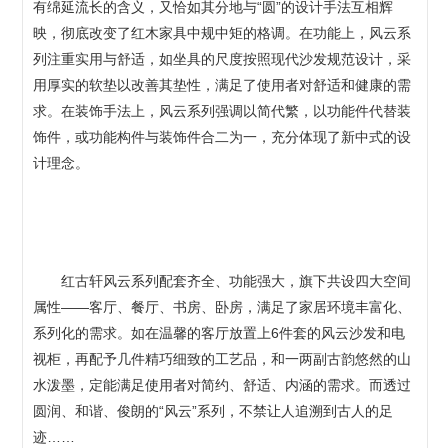
有绵延流长的含义，又恰如其分地与“圆”的设计手法互相辉
映，彻底改变了红木家具中规中矩的格调。在功能上，风云系
列注重实用与舒适，如坐具的尺度按照现代沙发规范设计，采
用厚实的软垫以改善其垫性，满足了使用者对舒适和健康的需
求。在装饰手法上，风云系列强调以简代繁，以功能件代替装
饰件，或功能构件与装饰件合二为一，充分体现了新中式的设
计理念。
红古轩风云系列配套齐全、功能强大，旗下共设四大空间
属性——客厅、餐厅、书房、卧房，满足了家居环境丰富化、
系列化的需求。如在温馨的客厅放置上6件套的风云沙发和电
视柜，再配予几件精巧细致的工艺品，和一两副古韵悠然的山
水泼墨，定能满足使用者对简约、舒适、内涵的需求。而透过
圆润、和谐、俊朗的“风云”系列，不禁让人追溯到古人的足
迹……