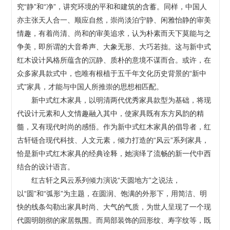
究“静”和“净”，讲究环境的平和和建筑的含蓄。同样，中国人
亦主张天人合一、顺应自然，崇尚淡泊宁静、闲雅怡静的审美
情趣，有着尚清、尚和的审美追求，认为朴素而天下莫能与之
争美，即所谓的大音希声、大象无形、大巧若拙。这与新中式
红木设计风格所蕴含的沉静、质朴的意境不谋而合。或许，在
众多家具款式中，也唯有根植于五千年文化历史背景的“新中
式”家具，才能与中国人所推崇的思想相匹配。
新中式红木家具，以明清两代优秀家具款型为基础，将现
代设计元素和人文情趣融入其中，使家具既有东方风韵的精
髓，又有现代时尚的感悟。作为新中式红木家具的倡导者，红
古轩链合现代科技、人文元素，倾力打造的“风云”系列家具，
恰是新中式红木家具的经典诠释，她演绎了流畅的新一代中西
结合的设计语言。
红古轩之风云系列倾力演说“天圆地方”之说法，
以“圆”和“弧形”为主题，在圆润、饱满的外形下，用简洁、明
快的线条勾勒出家具时尚、大气的气质，为世人呈现了一个现
代圆明朗彻的家居氛围。而局部装饰的回形纹、寿字纹等，既