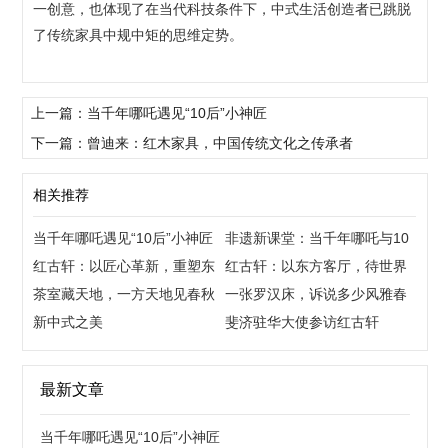
一创意，也体现了在当代科技条件下，中式生活创造者已跳脱
了传统家具中规中矩的思维定势。
上一篇：当千年哪吒遇见“10后”小神匠
下一篇：曾迪来：红木家具，中国传统文化之传承者
相关推荐
当千年哪吒遇见“10后”小神匠
非遗新课堂：当千年哪吒与10
红古轩：以匠心革新，重塑东
后，共创“国潮”
红古轩：以东方客厅，待世界
方生活美学
茶室藏天地，一方天地见春秋
来宾
一张罗汉床，诉说多少风雅春
新中式之美
秋
斐济驻华大使参访红古轩
最新文章
当千年哪吒遇见“10后”小神匠