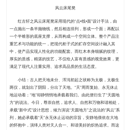
风云床尾凳
红古轩之风云床尾凳采用现代的“点•线•面”设计手法，由
一点抛出一条半抛物线，然后相连排列，形成一个面；再配以
一个半锥形的底座支撑，从而构成一个空间立体。整个产品注
重艺术与功能的统一，把现代柜子式的贮存空间设计融入其
中，使产品实现人性化的功能配套。而红木本身细腻的纹理，
厚实的质感，精湛的技艺，不仅给人富有质感的视觉效果，更
满足了现代人注重实用、追求高品质的生活态度。
小结：古人把天地未分、浑沌初起之状称为太极，太极生
两仪，就划出了阴阳，分出了天地。“天”周而复始、永无休止
地运动着；“地”却静悄悄地承载着我们。由此便衍生了“天圆地
方”的说法。今日，尊崇自然，追求人、自然和万物和谐相处，
承载“新中式”设计思想，倾力演说“天圆地方”之说法的“风云”系
列，她必承载着“天”永无休止运动的宗旨，安静地偎依在大地
的怀抱中，演绎人类对天人合一、和谐美好的炽热追求。而这