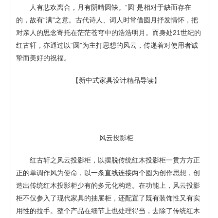
人有悲欢离合，月有阴晴圆缺。“圆”是相对于缺而存在
的，故有“满”之意。古代诗人、词人时常借圆月抒发情怀，把
对亲人的思念寄托在茫茫苍穹中的浩浩明月。而身处21世纪的
红古轩，亦通过以“圆”为主打思想的风云，传递着对使用者诚
挚而美好的祝福。
【新中式家具设计精品导读】
风云投影柜
红古轩之风云投影柜，以摆脱传统红木投影柜一贯方方正
正的单调作风为使命，以一条直线连接两个圆为创作思想，创
造出传统红木投影柜少有的多元化构造。在功能上，风云投影
柜不仅参入了现代家具的抽屉柜，还配置了既有装饰性又有实
用性的拉手。整个产品在细节上也处理得当，去除了传统红木