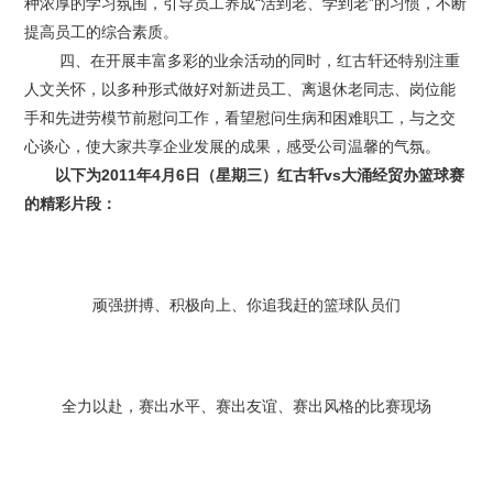
种浓厚的学习氛围，引导员工养成“活到老、学到老”的习惯，不断
提高员工的综合素质。
四、在开展丰富多彩的业余活动的同时，红古轩还特别注重
人文关怀，以多种形式做好对新进员工、离退休老同志、岗位能
手和先进劳模节前慰问工作，看望慰问生病和困难职工，与之交
心谈心，使大家共享企业发展的成果，感受公司温馨的气氛。
以下为2011年4月6日（星期三）红古轩vs大涌经贸办篮球赛
的精彩片段：
顽强拼搏、积极向上、你追我赶的篮球队员们
全力以赴，赛出水平、赛出友谊、赛出风格的比赛现场