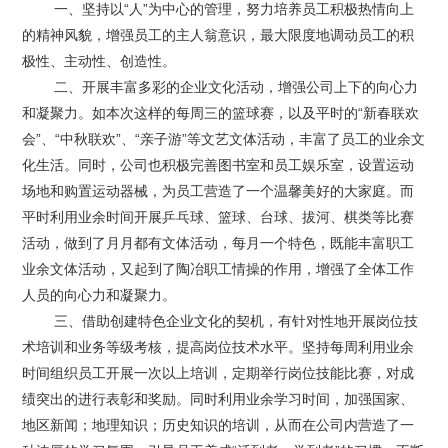
一、坚持以“人”为中心的管理，努力培养员工积极热情向上
的精神风貌，增强员工的主人翁意识，最大限度地调动员工的积
极性、主动性、创造性。
二、开展丰富多彩的企业文化活动，增强公司上下的向心力
和凝聚力。如本次这样的每周三的篮球赛，以及平时的“新春联欢
会”、“中秋联欢”、“亲子游”等文艺文体活动，丰富了员工的业余文
化生活。同时，公司也积极完善图书室和员工娱乐室，设置运动
场地和购置运动器械，为员工营造了一个温馨美好的大家庭。而
平时利用业余时间开展乒乓球、篮球、台球、拔河、棋类等比赛
活动，做到了月月都有文体活动，每月一个特色，既能丰富职工
业余文体活动，又起到了陶冶职工情操的作用，增强了全体工作
人员的向心力和凝聚力。
三、借助创建特色企业文化的契机，有针对性地开展岗位技
术培训和业务等级考核，提高岗位技术水平。坚持每周利用业余
时间组织员工开展一次以上培训，定期举行岗位技能比赛，对成
绩突出的进行表彰和奖励。同时利用业余学习时间，加强国家、
地区新闻；地理知识；历史知识的培训，从而在公司内营造了一