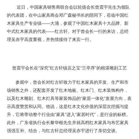
近日，中国家具销售商联合会以轮值会长曾震宇先生为领队
的代表团，在中山家具商会邓广森秘书长的陪同下，莅临中国红
木家具生产专业镇——大涌，参观了中国红木家具十大品牌、新
中式红木家具的代表——红古轩。对于曾会长一行的来访，总经
理吴赤宇高度重视，并热情接待了来宾一行。
曾震宇会长在“深究”红古轩镇店之宝“兰亭序”的精湛雕刻工艺
参观中，曾会长对红古轩致力于红木家具的开发、生产和市
场销售之外，还配套开发了红木地板、红木门、红木装饰构件，
以及红木雕刻、红木灯具等家装饰品的“家居一体化”发展方向，表
示高度赞赏和认同。他说，这是红木文化价值的深层次挖掘与提
升，它将带动整个行业由“家具”进入“家居时代”，是行业的标榜。
此外，广东省执行会长黎华根先生并就高档红木家具与布艺家具
强强互补、结合，与红古轩总经理吴赤宇进行了亲切交谈。