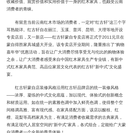
收藏价值、观赏价值和实用价值于一身的红木家具，也颇受云南
消费者的青睐。
有留意当前云南红木市场的消费者，一定对“红古轩”这三个字
耳熟能详。红古轩自在丽江、玉溪、普洱、昆明、大理等地开设
专卖店后，又一新店——红古轩蒙自专卖店将正式于2011元旦在
蒙自得胜家具城盛大开业。该专卖店开业期间，隆重推出了“购物
嘉年华”优惠活动，旨在让广大消费尽情享受无与伦比的购物体验
之余，让广大消费者感受来自中国红木家具生产专业镇，有新中
式红木家具典范、高品位家居文化代表的红古轩“新中式”文化盛
宴。
红古轩蒙自店装修风格沿用红古轩品牌店的统一装修风格
——浓厚、凝练的中式文化底蕴，加以现代、体验式的创新概念
和材质运用。如在统一的素雅色调中加入鲜亮色调，使得整个空
间格调高雅、富有现代感。在家具搭配方面，该店以酸枝、红
檀、花梨等高档家具为主，有满足消费者收藏需求的古典家具，
有满足现代人居室空间的“新中式”家具，各式组合，定能给广大蒙
自消费者一个全新的尊贵体验！