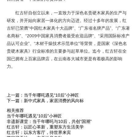
红古轩自创立以来，一直致力于深色名贵硬木家具的生产与
研发，并开始向家居一体化的方向迈进。经过十多年的发展，红
古轩已荣膺“中国红木家具十大品牌”、“广东省名牌产品”、“广东著
名商标”、“2009中国家具消费者最受欢迎品牌”、“采用国际标准产
品认可企业”、“木材干燥技术示范单位”等荣誉，是国家《深色名
贵硬木家具》行业标准的主要参与起草单位。迄今，红古轩在全
国已拥有上百家品牌店，在云南各大城市更是有着极高的影响
力。
上一篇：当千年哪吒遇见“10后”小神匠
下一篇：新中式家具，家居消费的风向标
相关推荐
当千年哪吒遇见“10后”小神匠
非遗新课堂：当千年哪吒与10后，共创“国潮”
红古轩：以匠心革新，重塑东方生活美学
红古轩：以东方客厅，待世界来宾