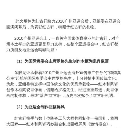
此火炬棒为红古轩给力2010广州亚运会后，亚组委在亚运会
圆满闭幕后，为表彰红古轩，特赠予红古轩的礼物。
2010广州亚运会上，一直关注国家体育事业的红古轩，对广
州本土举办的亚运更是鼎力支持，在整个亚运盛会中，红古轩都
力所能及地亚运会呐喊助威：
（1）为国际奥委会主席罗格先生制作木框陶瓷肖像画
亲眼见证承载着2010广州亚运会海外宣传推广任务的“阔阔真
公主”起航的国际奥委会主席罗格先生，十分钟情中国传统文化。
为此，亚组委特选择中国传统文化的优秀承载物——红木和陶瓷
创作木框陶瓷肖像画，馈赠给罗格先生。经过重重筛选，此肖像
画的制作权，最终“落户”红古轩，历史再次赋予了红古轩机遇。
（2）为亚运会制作巨幅屏风
红古轩携手与数十位陶瓷工艺大师共同制作一份国礼，将两
大国粹——红木和陶瓷巧妙融合制成巨幅屏风《激情盛会》、