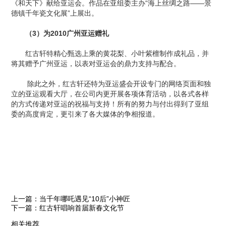
《和天下》献给亚运会。作品在亚组委主办“海上丝绸之路——景
德镇千年瓷文化展”上展出。
（3）为2010广州亚运赠礼
红古轩特精心甄选上乘的黄花梨、小叶紫檀制作成礼品，并
将其赠予广州亚运，以表对亚运会的鼎力支持与配合。
除此之外，红古轩还特为亚运盛会开设专门的网络页面和独
立的亚运观看大厅，在公司内更开展各项体育活动，以各式各样
的方式传递对亚运的祝福与支持！所有的努力与付出得到了亚组
委的高度肯定，更引来了各大媒体的争相报道。
上一篇：当千年哪吒遇见“10后”小神匠
下一篇：红古轩唱响首届新春文化节
相关推荐