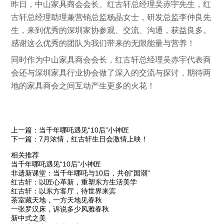
昨日，中山家具商会会长、红古轩总经理吴赤宇先生，红
古轩总经理助理兼营销总监杨晶女士，研发总监李仲良先
生，来到优秀的深圳家协参观、交流、沟通，获益良多。
感谢这么优秀的团队为我们带来的无限能量与营养！
同时作为中山家具商会会长，
红古轩总经理吴赤宇代表商
会
还与深圳家具行业协会做了深入的交流与探讨，期待两
地的家具商会
之间
互动产生更多的火花！
上一篇：当千年哪吒遇见“10后”小神匠
下一篇：7月浓情，红古轩生日会激情上映！
相关推荐
当千年哪吒遇见“10后”小神匠
非遗新课堂：当千年哪吒与10后，共创“国潮”
红古轩：以匠心革新，重塑东方生活美学
红古轩：以东方客厅，待世界来宾
茶室藏天地，一方天地见春秋
一张罗汉床，诉说多少风雅春秋
新中式之美