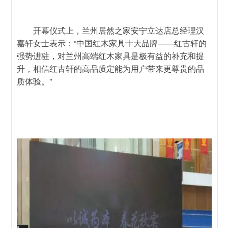
	开幕仪式上，兰州居然之家安宁立达店总经理汉
嘉轩女士表示：“中国红木家具十大品牌——红古轩的
强势进驻，对兰州高端红木家具是极有益的补充和提
升，相信红古轩的高品质定能为用户带来更尊贵的品
质体验。”