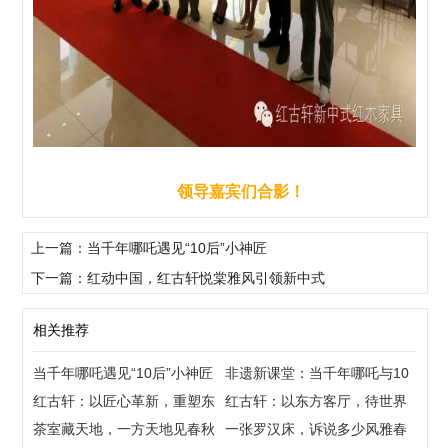
领导嘉宾们合影！
上一篇：当千年哪吒遇见“10后”小神匠
下一篇：红动中国，红古轩悦棠雅风引领新中式
相关推荐
当千年哪吒遇见“10后”小神匠
非遗新课堂：当千年哪吒与10
红古轩：以匠心革新，重塑东
后，共创“国潮”
红古轩：以东方客厅，待世界
方生活美学
茶室藏天地，一方天地见春秋
来宾
一张罗汉床，诉说多少风雅春