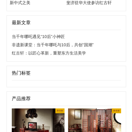
新中式之美
秋
斐济驻华大使参访红古轩
最新文章
当千年哪吒遇见“10后”小神匠
非遗新课堂：当千年哪吒与10后，共创“国潮”
红古轩：以匠心革新，重塑东方生活美学
热门标签
产品推荐