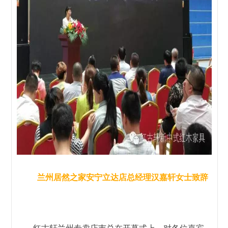
兰州居然之家安宁立达店总经理汉嘉轩女士致辞
	红古轩兰州专卖店韦总在开幕式上，对各位嘉宾