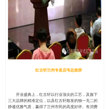
红古轩兰州专卖店韦总致辞
	开业盛典上，红古轩以行业顶尖的工艺，及旗下
三大品牌的精准定位，以及红古轩散发的独一无二的
静谧优雅气质，赢得了兰州市民的高度好评。有消费