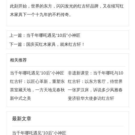
此刻开始，世界的东方，闪闪发光的红古轩品牌，又在续写红
木家具下一个十九年的不朽传奇。
上一篇：当千年哪吒遇见“10后”小神匠
下一篇：国庆买红木家具，就来红古轩！
相关推荐
当千年哪吒遇见“10后”小神匠
非遗新课堂：当千年哪吒与10
红古轩：以匠心革新，重塑东
后，共创“国潮”
红古轩：以东方客厅，待世界
方生活美学
茶室藏天地，一方天地见春秋
来宾
一张罗汉床，诉说多少风雅春
新中式之美
秋
斐济驻华大使参访红古轩
最新文章
当千年哪吒遇见“10后”小神匠