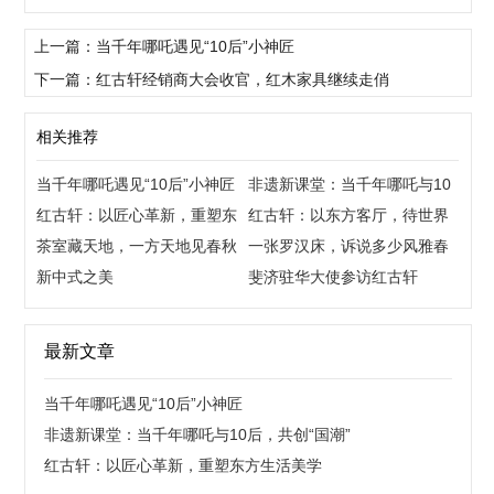
上一篇：当千年哪吒遇见“10后”小神匠
下一篇：红古轩经销商大会收官，红木家具继续走俏
相关推荐
当千年哪吒遇见“10后”小神匠
非遗新课堂：当千年哪吒与10
红古轩：以匠心革新，重塑东
后，共创“国潮”
红古轩：以东方客厅，待世界
方生活美学
茶室藏天地，一方天地见春秋
来宾
一张罗汉床，诉说多少风雅春
新中式之美
秋
斐济驻华大使参访红古轩
最新文章
当千年哪吒遇见“10后”小神匠
非遗新课堂：当千年哪吒与10后，共创“国潮”
红古轩：以匠心革新，重塑东方生活美学