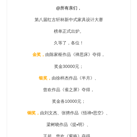
@所有亲们，
第八届红古轩杯新中式家具设计大赛
榜单正式出炉。
久等了，各位！
金奖，
由陈家枢作品《
》夺得，
禅思床
奖金30000元；
银奖，
由徐梓杰作品《半月》、
曾欢作品《雀之屏》夺得，
奖金各10000元；
铜奖，
由刘文杰、张骋作品《悟禅•思空》、
梁树晓作品《提▪明》、
王超、曾欢《窗格》夺得，