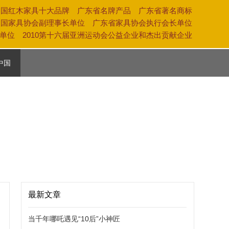
中国红木家具十大品牌 广东省名牌产品 广东省著名商标
中国家具协会副理事长单位 广东省家具协会执行会长单位
奖单位 2010第十六届亚洲运动会公益企业和杰出贡献企业
中国
活
养
化
最新文章
当千年哪吒遇见“10后”小神匠