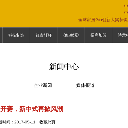
全球家居Gia创新大奖获
科技制造
红古轩杯
《红生活》
招商加盟
诗意
科技制造
大赛故事
《红生活》
专卖店模式
中式生
往届回顾
加盟条件
家具保
新闻中心
参赛通道
加盟政策
家居文
参赛报名表
营销网络
企业新闻
媒体报道
联系我们
东开赛，新中式再掀风潮
间：2017-05-11
收藏此页