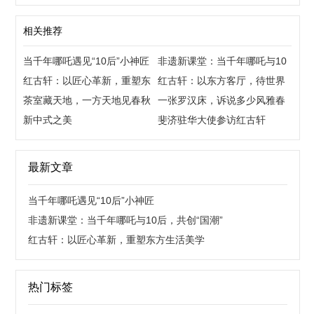
相关推荐
当千年哪吒遇见“10后”小神匠
非遗新课堂：当千年哪吒与10
红古轩：以匠心革新，重塑东
后，共创“国潮”
红古轩：以东方客厅，待世界
方生活美学
茶室藏天地，一方天地见春秋
来宾
一张罗汉床，诉说多少风雅春
新中式之美
秋
斐济驻华大使参访红古轩
最新文章
当千年哪吒遇见“10后”小神匠
非遗新课堂：当千年哪吒与10后，共创“国潮”
红古轩：以匠心革新，重塑东方生活美学
热门标签