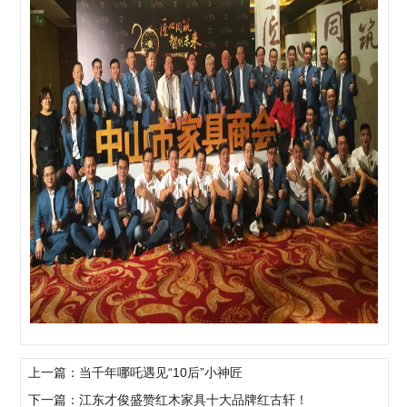
上一篇：当千年哪吒遇见“10后”小神匠
下一篇：江东才俊盛赞红木家具十大品牌红古轩！