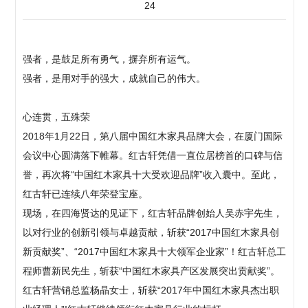
24
强者，是鼓足所有勇气，摒弃所有运气。
强者，是用对手的强大，成就自己的伟大。
心连贯，五殊荣
2018年1月22日，第八届中国红木家具品牌大会，在厦门国际
会议中心圆满落下帷幕。红古轩凭借一直位居榜首的口碑与信
誉，再次将“中国红木家具十大受欢迎品牌”收入囊中。至此，
红古轩已连续八年荣登宝座。
现场，在四海贤达的见证下，红古轩品牌创始人吴赤宇先生，
以对行业的创新引领与卓越贡献，斩获“2017中国红木家具创
新贡献奖”、“2017中国红木家具十大领军企业家”！红古轩总工
程师曹新民先生，斩获“中国红木家具产区发展突出贡献奖”。
红古轩营销总监杨晶女士，斩获“2017年中国红木家具杰出职