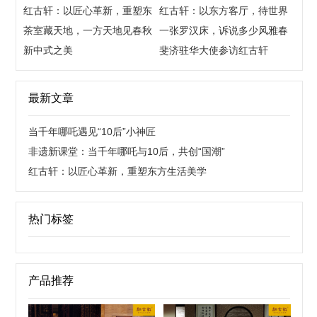
红古轩：以匠心革新，重塑东
后，共创“国潮”
红古轩：以东方客厅，待世界
方生活美学
茶室藏天地，一方天地见春秋
来宾
一张罗汉床，诉说多少风雅春
新中式之美
秋
斐济驻华大使参访红古轩
最新文章
当千年哪吒遇见“10后”小神匠
非遗新课堂：当千年哪吒与10后，共创“国潮”
红古轩：以匠心革新，重塑东方生活美学
热门标签
产品推荐