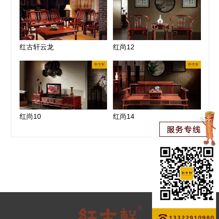
红古轩云龙
红尚12
红尚10
红尚14