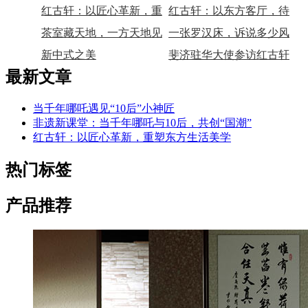
神匠
红古轩：以匠心革新，重
与10后，共创“国潮”
红古轩：以东方客厅，待
塑东方生活美学
茶室藏天地，一方天地见
世界来宾
一张罗汉床，诉说多少风
春秋
新中式之美
雅春秋
斐济驻华大使参访红古轩
最新文章
当千年哪吒遇见“10后”小神匠
非遗新课堂：当千年哪吒与10后，共创“国潮”
红古轩：以匠心革新，重塑东方生活美学
热门标签
产品推荐