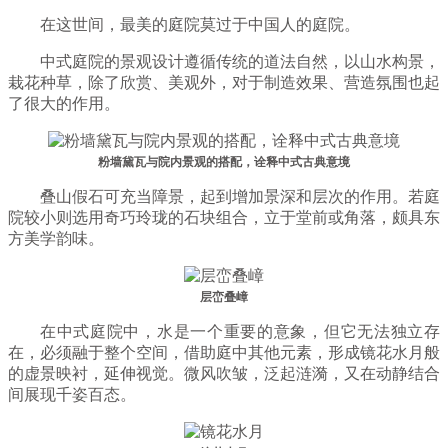
在这世间，最美的庭院莫过于中国人的庭院。
中式庭院的景观设计遵循传统的道法自然，以山水构景，
栽花种草，除了欣赏、美观外，对于制造效果、营造氛围也起
了很大的作用。
粉墙黛瓦与院内景观的搭配，诠释中式古典意境
叠山假石可充当障景，起到增加景深和层次的作用。若庭
院较小则选用奇巧玲珑的石块组合，立于堂前或角落，颇具东
方美学韵味。
层峦叠嶂
在中式庭院中，水是一个重要的意象，但它无法独立存
在，必须融于整个空间，借助庭中其他元素，形成镜花水月般
的虚景映衬，延伸视觉。微风吹皱，泛起涟漪，又在动静结合
间展现千姿百态。