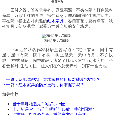
镜花水月
四时之景，唯春景曼妙。庭院深深，不妨在院内打造绿树
苍翠、万紫千红的景致，留住春意，增添庭院的生机与活力。
再在院中摆上古朴典雅的
红木家具
，春闻百花，夏有绿荫，秋
夜赏月，初冬观雪，感受遗世独立般的安宁悠远。
四时之景，尽藏院中
中国近代著名作家林语堂曾写道：“宅中有园，园中有
屋，屋中有院，院中有树，树上见天，天中有月，不亦快
哉！”中式庭院于闹中取静，满足了现代人对“行到水穷处，坐
看云起时”生活向往。让人们在休憩安养时，别有一番天地。
上一篇：从地域聊起，红木家具如何应对盛夏“烤”验？
下一篇：红木家具的防水技巧，你掌握了吗？
相关推荐
当千年哪吒遇见“10后”小神匠
非遗新课堂：当千年哪吒与10后，共创“国潮”
红古轩：以匠心革新，重塑东方生活美学