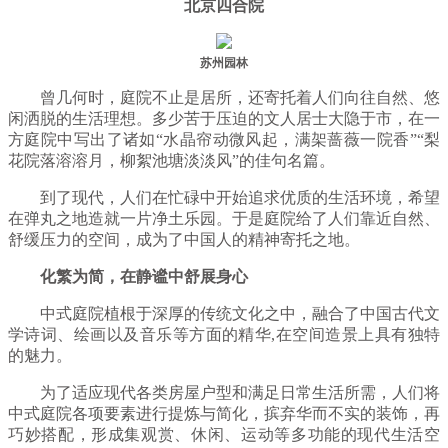
北京四合院
苏州园林
曾几何时，庭院不止是居所，还寄托着人们向往自然、悠
闲洒脱的生活理想。多少苦于压迫的文人居士大隐于市，在一
方庭院中写出了诸如“水晶帘动微风起，满架蔷薇一院香”“梨
花院落溶溶月，柳絮池塘淡淡风”的佳句名篇。
到了现代，人们在忙碌中开始追求优质的生活环境，希望
在弹丸之地造就一片净土乐园。于是庭院给了人们靠近自然、
舒缓压力的空间，成为了中国人的精神寄托之地。
化繁为简，在静谧中舒展身心
中式庭院植根于深厚的传统文化之中，融合了中国古代文
学诗词、绘画以及音乐等方面的精华,在空间造景上具有独特
的魅力。
为了适应现代各类房屋户型和满足日常生活所需，人们将
中式庭院各项要素进行提炼与简化，摈弃华而不实的装饰，再
巧妙搭配，形成集观赏、休闲、运动等多功能的现代生活空