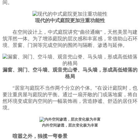
间。
现代的中式庭院更加注重功能性
在空间设计上，中式庭院讲究“曲径通幽”，天然美景与建
筑浑然一体。为了增添庭院的层次感和丰富感，常借助山石环
境、景窗、门洞等完成空间的围闭与隔断、渗透与延伸。
漏窗、洞门、空斗墙、观音兜山脊、马头墙，形成高低错落的
格局
“居室与庭院不当作两个分立的个体。”在设计庭院时，也
要注重房屋与庭院的平衡。通过一扇开敞的门或落地窗，将自
然环境变成室内空间的一幅装饰画，营造静谧、舒适的居住环
境。
内外空间渗透，层次变化极为丰富
喧嚣之外，独揽一弯春景