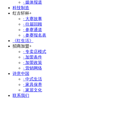
· 媒体报道
科技制造
红古轩杯
+
· 大赛故事
· 往届回顾
· 参赛通道
· 参赛报名表
《红生活》
招商加盟
+
· 专卖店模式
· 加盟条件
· 加盟政策
· 营销网络
诗意中国
· 中式生活
· 家具保养
· 家居文化
联系我们