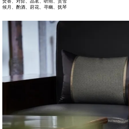
焚香、对弈、品茗、听雨、赏雪
候月、酌酒、莳花、寻幽、抚琴