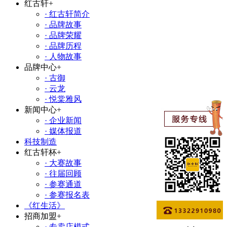
红古轩
+
· 红古轩简介
· 品牌故事
· 品牌荣耀
· 品牌历程
· 人物故事
品牌中心
+
· 古御
· 云龙
· 悦棠雅风
新闻中心
+
· 企业新闻
· 媒体报道
科技制造
红古轩杯
+
· 大赛故事
· 往届回顾
· 参赛通道
· 参赛报名表
《红生活》
招商加盟
+
· 专卖店模式