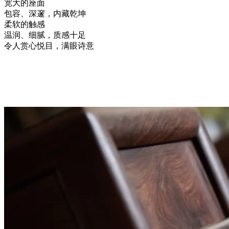
宽大的座面
包容、深邃，内藏乾坤
柔软的触感
温润、细腻，质感十足
令人赏心悦目，满眼诗意