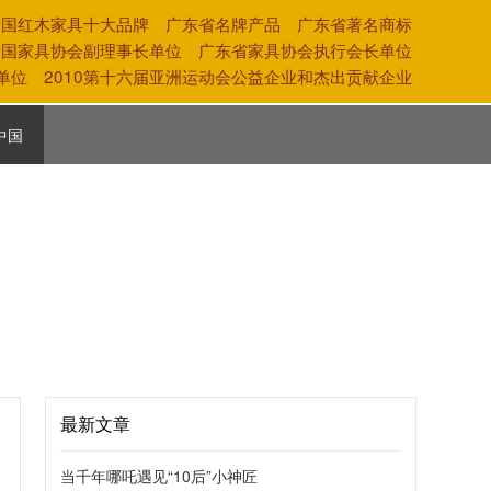
中国红木家具十大品牌 广东省名牌产品 广东省著名商标
中国家具协会副理事长单位 广东省家具协会执行会长单位
奖单位 2010第十六届亚洲运动会公益企业和杰出贡献企业
中国
活
养
化
最新文章
当千年哪吒遇见“10后”小神匠