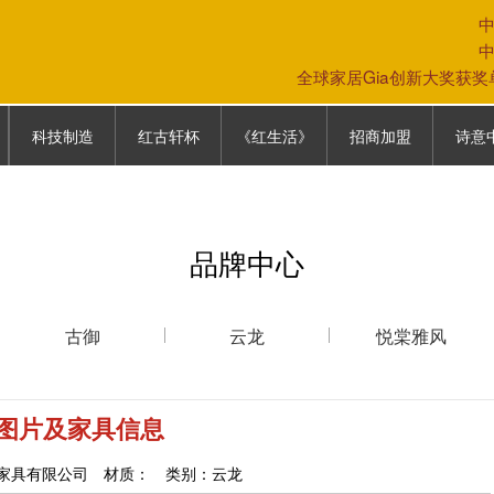
全球家居Gia创新大奖获
科技制造
红古轩杯
《红生活》
招商加盟
诗意
科技制造
大赛故事
《红生活》
专卖店模式
中式生
往届回顾
加盟条件
家具保
品牌中心
参赛通道
加盟政策
家居文
参赛报名表
营销网络
古御
云龙
悦棠雅风
联系我们
4图片及家具信息
家具有限公司 材质： 类别：云龙