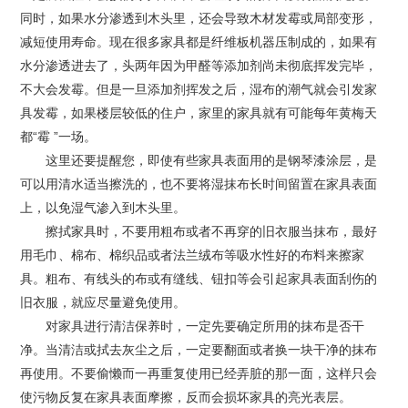
同时，如果水分渗透到木头里，还会导致木材发霉或局部变形，
减短使用寿命。现在很多家具都是纤维板机器压制成的，如果有
水分渗透进去了，头两年因为甲醛等添加剂尚未彻底挥发完毕，
不大会发霉。但是一旦添加剂挥发之后，湿布的潮气就会引发家
具发霉，如果楼层较低的住户，家里的家具就有可能每年黄梅天
都“霉 ”一场。
这里还要提醒您，即使有些家具表面用的是钢琴漆涂层，是
可以用清水适当擦洗的，也不要将湿抹布长时间留置在家具表面
上，以免湿气渗入到木头里。
擦拭家具时，不要用粗布或者不再穿的旧衣服当抹布，最好
用毛巾、棉布、棉织品或者法兰绒布等吸水性好的布料来擦家
具。粗布、有线头的布或有缝线、钮扣等会引起家具表面刮伤的
旧衣服，就应尽量避免使用。
对家具进行清洁保养时，一定先要确定所用的抹布是否干
净。当清洁或拭去灰尘之后，一定要翻面或者换一块干净的抹布
再使用。不要偷懒而一再重复使用已经弄脏的那一面，这样只会
使污物反复在家具表面摩擦，反而会损坏家具的亮光表层。