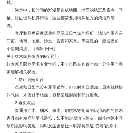
拭。
浴室中，长时间的潮湿易造成地面、墙面的锈斑及霉点。马
桶、浴缸也常积存污垢，这些都需要用特殊配方的清洁剂清
洗。
客厅和卧房是家居最能显示节日气氛的场所，清洁的重点是
门窗、地毯、地板、沙发、窗帘和家具。需要洗的，应当提前一
个星期清洗。（编辑 田田）
关于红木家具保养的6个窍门
红木家具颐养需求专业学问，不少市民在购置时都十分注重向商
家理解相关状况。
1 防止阳光直射
虽然秋日阳光没有夏季猛烈，但长时间日晒加上原本就枯燥
的气候，木质过于枯燥，容易呈现裂痕和部分褪色。
2 避免灰尘
普通用红木、柚木、橡木、胡桃木等制造的比拟高档的原木
家具都有精巧的雕花装饰，如不能定期清洁除灰，细小缝隙中容
易积灰影响美观，同时灰尘更是让木制家具疾速“变老”的杀手。