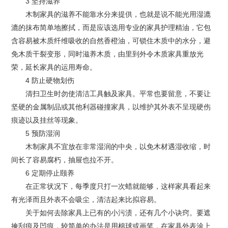
3 坚持滋养
木制家具的滋养不能靠水分来提供，也就是说不能光用湿漉
漉的抹布简单地擦拭，而是应该选用专业的家具护理精油，它包
含容易被木质纤维吸收的自然香橙油，可锁住木质中的水分，避
免木质干裂变形，同时滋养木质，由里到外令木质家具重放光
荣，延长家具的运用寿命。
4 防止硬物划伤
清扫卫生时勿使清洁工具触及家具。平常也要留意，不要让
坚硬的金属制品或其他利器碰撞家具，以维护其外表不呈现硬伤
痕迹以及挂丝等现象。
5 预防湿润
木制家具不宜放在非常湿润的中央，以免木材遇湿收缩，时
间长了容易腐朽，抽屉也拉不开。
6 定期停止颐养
在正常状况下，每季度只打一次蜡就能够，这样家具看起来
有光泽而且外表不会吸尘，清洁起来比拟容易。
关于如何去除家具上已有的小污渍，还有几个小诀窍。要遮
掩刮痕及凹痕，较简单的办法是用棉球或画笔，在家具外表涂上