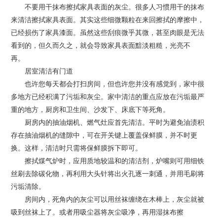
不要用干抹布擦拭家具表面的灰尘。很多人习惯用干的抹布
来清洁擦拭家具表面。其实这些细微颗粒在来回擦拭的摩擦中，
已经损伤了家具漆面。虽然这些刮痕微乎其微，甚至肉眼是无法
看到的，但久而久之，就会导致家具表面黯淡粗糙，光亮不
再。
居室清洁有门道
也许您每天都会打扫房间，但也许您并没有感觉到，家中很
多地方已经积满了污垢和灰尘。家中清洁的重点应放在污垢最严
重的地方，厨房和卫生间、沙发下、床底下等死角。
厨房内的抽油烟机、燃气灶应首先清洁。平时为避免油渍积
存在抽油烟机的缝隙中，可在开关键上覆盖保鲜膜，并不时更
换。这样，清洁时只需将保鲜膜拆下即可。
擦拭煤气炉时，应用质地较温和的清洁剂，炉嘴则可用细铁
丝刷去除碳化物，再利用大头针将出火孔逐一刺通，并用毛刷将
污垢清除。
房间内，死角内的灰尘可以用丝袜缠绕在木棒上，灰尘就被
吸到丝袜上了。或者用吸尘器将灰尘吸净，再用湿抹布擦