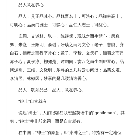
品人意在养心
品人，贵正品其心。品魏晋名士，可洗心；品禅林高士，
可明心；品吴门雅士，可静心：品仁人志士，可醒心。
庄周、支道林、弘一、陈继儒，玩味之而生慧心；颜真
卿、朱熹、王阳明、俞樾，研读之而习文心；老子、慧能、齐
白石，揣摩之而得平常心；孟子、李贽、文天祥，细嚼之而得
赤子心；夏侯淳、柳如是、谭嗣同，赏叹之而生剑胆琴心。品
陶渊明、王维、文徵明，乐寻的是几片云心闲淡；品蔡文姬、
李清照、林徽因，妙享的是几缕清逸香心。
品人，犹如品己；品人，意在养心。
“绅士”自古就有
说起“绅士”，人们很容易联想起英语中的“gentleman”。其
实，“绅士”并非舶来词，而是自古就有。
在中国，“绅士”的原意，即“束绅之士”，特指有一定地位