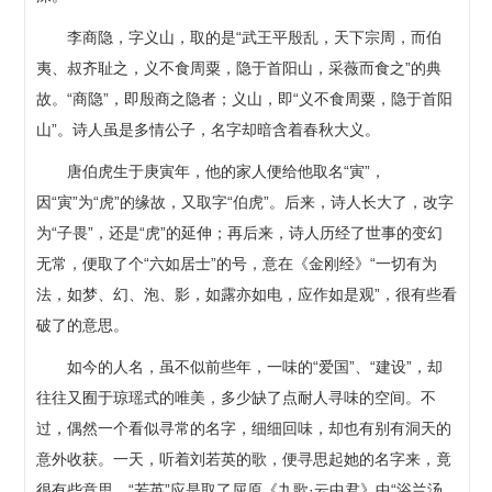
李商隐，字义山，取的是“武王平殷乱，天下宗周，而伯
夷、叔齐耻之，义不食周粟，隐于首阳山，采薇而食之”的典
故。“商隐”，即殷商之隐者；义山，即“义不食周粟，隐于首阳
山”。诗人虽是多情公子，名字却暗含着春秋大义。
唐伯虎生于庚寅年，他的家人便给他取名“寅”，
因“寅”为“虎”的缘故，又取字“伯虎”。后来，诗人长大了，改字
为“子畏”，还是“虎”的延伸；再后来，诗人历经了世事的变幻
无常，便取了个“六如居士”的号，意在《金刚经》“一切有为
法，如梦、幻、泡、影，如露亦如电，应作如是观”，很有些看
破了的意思。
如今的人名，虽不似前些年，一味的“爱国”、“建设”，却
往往又囿于琼瑶式的唯美，多少缺了点耐人寻味的空间。不
过，偶然一个看似寻常的名字，细细回味，却也有别有洞天的
意外收获。一天，听着刘若英的歌，便寻思起她的名字来，竟
很有些意思。“若英”应是取了屈原《九歌·云中君》中“浴兰汤