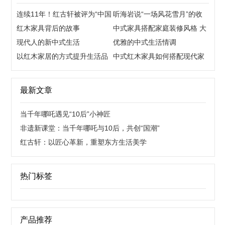
连续11年！红古轩被评为“中国
听海岩说“一场风花雪月”的收
红木家具十大品牌”！
红木家具背后的故事
藏故事
中式家具搭配家庭装修风格 大
现代人的新中式生活
量线条让中式更活泼
优雅的中式生活情调
以红木家居的方式提升生活品
中式红木家具如何搭配现代家
质与品味
居？
最新文章
当千年哪吒遇见“10后”小神匠
非遗新课堂：当千年哪吒与10后，共创“国潮”
红古轩：以匠心革新，重塑东方生活美学
热门标签
产品推荐