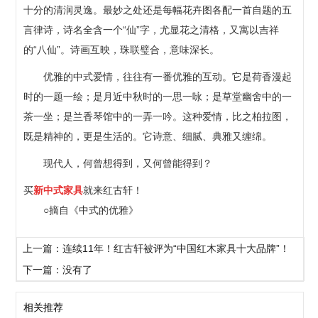
十分的清润灵逸。最妙之处还是每幅花卉图各配一首自题的五
言律诗，诗名全含一个“仙”字，尤显花之清格，又寓以吉祥
的“八仙”。诗画互映，珠联璧合，意味深长。
优雅的中式爱情，往往有一番优雅的互动。它是荷香漫起
时的一题一绘；是月近中秋时的一思一咏；是草堂幽舍中的一
茶一坐；是兰香琴馆中的一弄一吟。这种爱情，比之柏拉图，
既是精神的，更是生活的。它诗意、细腻、典雅又缠绵。
现代人，何曾想得到，又何曾能得到？
买
新中式家具
就来红古轩！
○摘自《中式的优雅》
上一篇：连续11年！红古轩被评为“中国红木家具十大品牌”！
下一篇：没有了
相关推荐