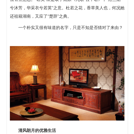
兮沐芳，华采衣兮若英”之意。杜若之花，香草美人也，何况她
还祖籍湖南，又应了“楚辞”之典。
一个朴实又很有味道的名字，只是不知是否猜对了来由？
清风朗月的优雅生活