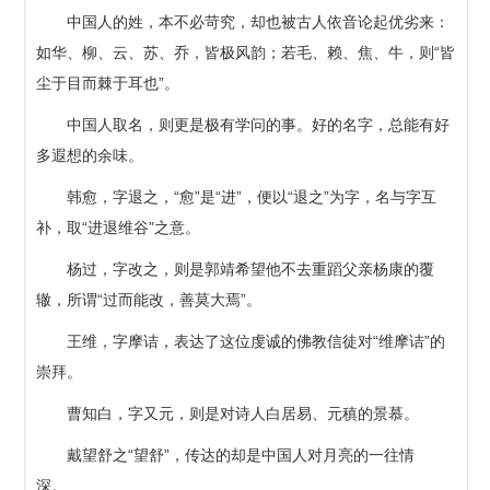
中国人的姓，本不必苛究，却也被古人依音论起优劣来：
如华、柳、云、苏、乔，皆极风韵；若毛、赖、焦、牛，则“皆
尘于目而棘于耳也”。
中国人取名，则更是极有学问的事。好的名字，总能有好
多遐想的余味。
韩愈，字退之，“愈”是“进”，便以“退之”为字，名与字互
补，取“进退维谷”之意。
杨过，字改之，则是郭靖希望他不去重蹈父亲杨康的覆
辙，所谓“过而能改，善莫大焉”。
王维，字摩诘，表达了这位虔诚的佛教信徒对“维摩诘”的
崇拜。
曹知白，字又元，则是对诗人白居易、元稹的景慕。
戴望舒之“望舒”，传达的却是中国人对月亮的一往情
深。