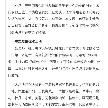
不过，在中国古代各种爱情故事里有一个绝少的例子：宋
代的赵士诚，作为唐琬的第二任丈夫，他早就知道妻子与好友
陆游的情事，却一直深爱她，尊重她。在沈园，他还曾主动为
两人创造过单独说话的机会。唐琬逝世后，他又将妻子和韵的
《钗头凤》诗交给了陆游。
中式爱情优雅互动
品读邹一桂，可读无锡状元邹家的书香气质；可读他考取
二甲第一名进士，官至礼部侍郎的仕途学问；可读他“万物为
师，生机为运”的著作《小山画谱》；可读他鹤寿松龄的养生秘
诀……然邹一桂最可品之处，还是他与才女恽兰溪那诗情画意
的爱情。
天津博物馆珍藏有一本装裱考究的花卉册页，作者便是邹
一桂、恽兰溪夫妇。册页共八开，恽兰溪绘梅花、牵牛花、桃
花，牡丹、水仙、芙蓉、菊花等则由邹一桂绘出。画面用的是
清雅异常的南田没骨法，五彩墨花，重粉点瓣，以淡色笼染，