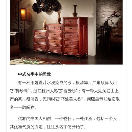
中式名字中的雅致
有一种用薯莨汁水浸染成的纱，很清凉，广东顺德人叫
它“莨纱绸”，浙江杭州人称它“香云纱”；有一种太湖洞庭山上
产的茶，很清香，民间叫它“吓煞美人香”，康熙皇帝却给它取
名——碧螺春。
优雅的中国人相信，一件物什，一处住所，包括一个人，
其优雅气质的判定，往往从名字便开始了。