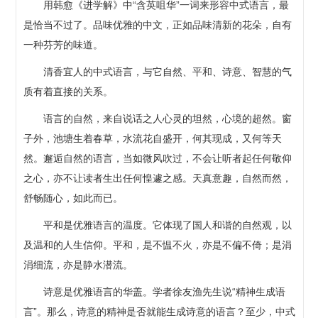
用韩愈《进学解》中“含英咀华”一词来形容中式语言，最
是恰当不过了。品味优雅的中文，正如品味清新的花朵，自有
一种芬芳的味道。
清香宜人的中式语言，与它自然、平和、诗意、智慧的气
质有着直接的关系。
语言的自然，来自说话之人心灵的坦然，心境的超然。窗
子外，池塘生着春草，水流花自盛开，何其现成，又何等天
然。邂逅自然的语言，当如微风吹过，不会让听者起任何敬仰
之心，亦不让读者生出任何惶遽之感。天真意趣，自然而然，
舒畅随心，如此而已。
平和是优雅语言的温度。它体现了国人和谐的自然观，以
及温和的人生信仰。平和，是不愠不火，亦是不偏不倚；是涓
涓细流，亦是静水潜流。
诗意是优雅语言的华盖。学者徐友渔先生说“精神生成语
言”。那么，诗意的精神是否就能生成诗意的语言？至少，中式