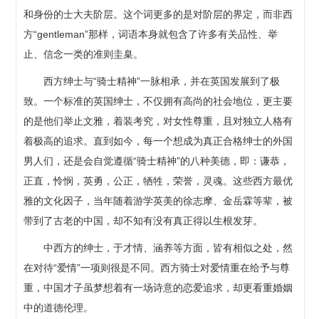
和身份的士大夫阶层。这个词更多的是对阶层的界定，而非西
方“gentleman”那样，词语本身就包含了许多有关品性、举
止、信念一类的准则圭臬。
西方绅士与“骑士精神”一脉相承，并在英国发展到了极
致。一个标准的英国绅士，不仅拥有高尚的社会地位，更主要
的是他们举止文雅，着装考究，对女性尊重，且对独立人格有
着极高的追求。直到如今，每一个想成为真正合格绅士的外国
男人们，还是会自觉遵循“骑士精神”的八种美德，即：谦恭，
正直，怜悯，英勇，公正，牺牲，荣誉，灵魂。这些西方最优
雅的文化因子，当年随着游学英美的徐志摩、金岳霖等辈，被
带到了古老的中国，却不知有没有真正得以生根发芽。
中西方的绅士，于才情、涵养等方面，皆有相似之处，然
在对待“爱情”一项则很是不同。西方骑士对爱情重在给予与尊
重，中国才子虽梦想着有一场诗意的恋爱追求，却更看重婚姻
中的道德伦理。