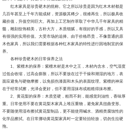
红木家具是珍贵硬木的统称。它之所以珍贵是因为红木木材都是
几百年甚至上千年方能成材，资源极其稀少，很难再生，所以极具收
藏价值，升值空间巨大。再加上工艺制作萃取了中华几千年家具的精
髓，雕刻纹饰精美，古朴大方，木质细腻，有很好的手感，所以又具
有很强的实用价值。大受市场的追捧。由于价格昂贵，不像普通的原
木色家具，所以我们需要根据各种红木家具的特性进行因地制宜的保
养。
各种珍贵硬木的日常保养之法
1、紫檀木的保养：紫檀木材是木中之王，木材内含水，空气湿度
过低会收缩，过高会膨胀，所以不要放在过于干燥和潮湿的地方，表
面应避免与硬物摩擦，以免损伤漆面和木头的表面纹理。紫檀的神采
在于经常拭擦，光泽会更好，但不要用湿抹布或粗糙得抹布擦。
2、黄花梨的保养：木质坚硬，粗而不刺，能感觉到油性，香味厚
重。日常使用不要在黄花梨木家具上堆压重物，避免家具扭曲变形。
不要随便用湿布擦拭黄花梨制品，更不能使用碱水、酒精类腐蚀性的
化学品擦拭。在日常挪动黄花梨家具时一定要轻抬轻放，切勿生拉硬
拖。