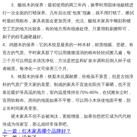
3、酸枝木的保养：最初使用的两三年内，换季时用固体地板蜡进
行一次全面的打蜡保养。几年后出现“包浆”现象，就不用打蜡了。擦拭
时最好用粗布，家具表面会更加亮泽、光洁。酸枝木家具中雕刻和镂
空工艺的地方比较多，有的地方用布很难处理。只要用鞋刷擦即可，
刷子的棕毛越硬越好。
4、鸡翅木的保养：它的木纹是最美的一种木材，材质细腻、坚硬。有
苍古的气质。平时家具脏了可以用微微湿润的棉布轻轻拭擦几遍，每
三个月可以用盐水清洗净化，方法是把盐和矿泉水调和后倒入杯子或
者碗里。每净化一次可保养三个月。
5、铁梨木的保养：铁梨木抗腐耐磨，价格虽不算贵，但是古拙淳
朴的气质广受大家的喜爱。制成的家具不宜放在阳光下暴晒，也不宜
靠近暖炉等高温的地方，室内温度维持在70%-80%，在拭擦灰尘时，
宜用软棉布。房间的地面如果不平整，可以用小木块使地面平整，防
止长时间家具变形。
硬木家具不但不会被淘汰，更能增值，如果你想把它成为代代相
传成为传家宝，那么就经常保养吧。
上一篇：红木家具哪个品牌好？