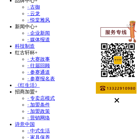
品牌中心
+
· 古御
· 云龙
· 悦棠雅风
新闻中心
+
· 企业新闻
· 媒体报道
科技制造
红古轩杯
+
· 大赛故事
· 往届回顾
· 参赛通道
· 参赛报名表
《红生活》
招商加盟
+
· 专卖店模式
· 加盟条件
· 加盟政策
· 营销网络
诗意中国
· 中式生活
· 家具保养