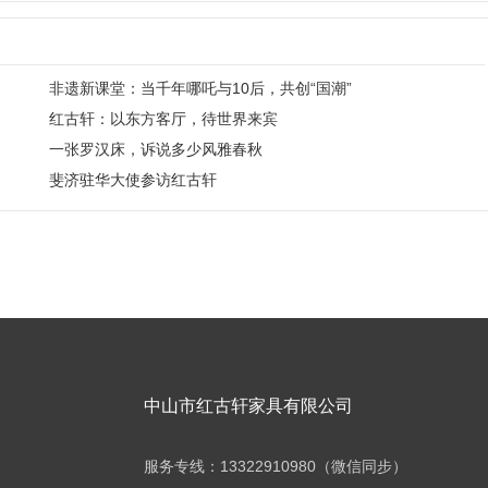
非遗新课堂：当千年哪吒与10后，共创“国潮”
红古轩：以东方客厅，待世界来宾
一张罗汉床，诉说多少风雅春秋
斐济驻华大使参访红古轩
中山市红古轩家具有限公司
服务专线：13322910980（微信同步）