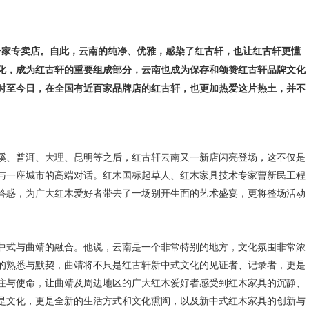
一家专卖店。自此，云南的纯净、优雅，感染了红古轩，也让红古轩更懂
化，成为红古轩的重要组成部分，云南也成为保存和颂赞红古轩品牌文化
时至今日，在全国有近百家品牌店的红古轩，也更加热爱这片热土，并不
玉溪、普洱、大理、昆明等之后，红古轩云南又一新店闪亮登场，这不仅是
与一座城市的高端对话。红木国标起草人、红木家具技术专家曹新民工程
答惑，为广大红木爱好者带去了一场别开生面的艺术盛宴，更将整场活动
式与曲靖的融合。他说，云南是一个非常特别的地方，文化氛围非常浓
的熟悉与默契，曲靖将不只是红古轩新中式文化的见证者、记录者，更是
注与使命，让曲靖及周边地区的广大红木爱好者感受到红木家具的沉静、
是文化，更是全新的生活方式和文化熏陶，以及新中式红木家具的创新与