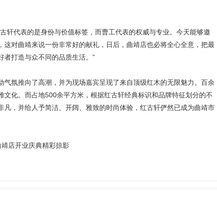
古轩代表的是身份与价值标签，而曹工代表的权威与专业。今天能够邀
，这对曲靖来说一份非常好的献礼，日后，曲靖店也必将全心全意，把最
好者打造与众不同的品质生活。”
气氛推向了高潮，并为现场嘉宾呈现了来自顶级红木的无限魅力。百余
雅文化。而占地500余平方米，根据红古轩经典标识和品牌特征划分的不
非凡，并给人予简洁、开阔、雅致的时尚体验，红古轩俨然已成为曲靖市
曲靖店开业庆典精彩掠影