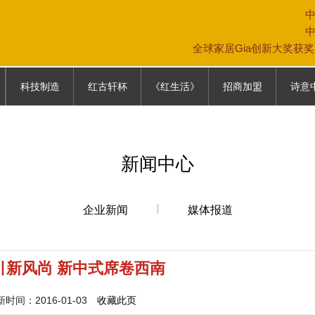
全球家居Gia创新大奖获
科技制造
红古轩杯
《红生活》
招商加盟
诗意
科技制造
大赛故事
《红生活》
专卖店模式
中式生
往届回顾
加盟条件
家具保
新闻中心
参赛通道
加盟政策
家居文
参赛报名表
营销网络
企业新闻
媒体报道
联系我们
引新风尚 新中式席卷西南
间：2016-01-03
收藏此页