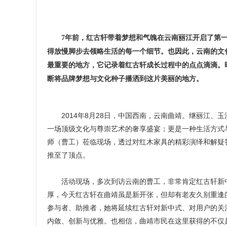
7年前，红古轩带着梦想和气魄在云南丽江开启了第
得放慢脚步去领略生活的每一个细节。也因此，云南的文
最重要的地方，它记录着红古轩成长过程中的点点滴滴。
断将品牌梦想与文化种子播洒到这片美丽的地方。
2014年8月28日，中国西南，云南曲靖。继丽江、
一场顶级文化与尊崇艺术的奢享盛宴；更是一种生活方式
师（曹工）莅临现场，透过对红木家具的精彩演绎和解疑
推至了顶点。
活动现场，多次到访云南的曹工，非常肯定红古轩新中
厚，今天红古轩在曲靖虽是新开张，但却有老友久别重逢
参与者、助推者，她将延续红古轩对新中式、对用户的关
内敛、创新与优雅。也相信，曲靖市民在这里获得的不仅