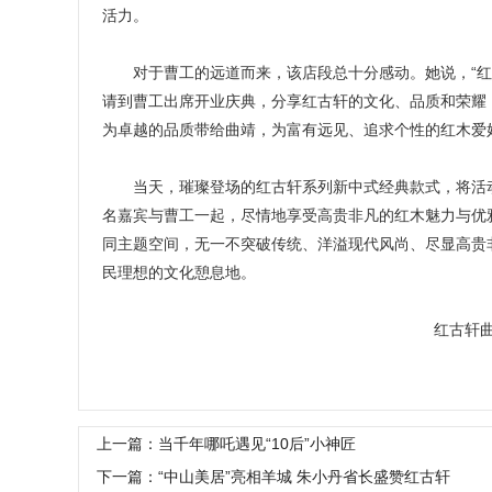
活力。
对于曹工的远道而来，该店段总十分感动。她说，“红
请到曹工出席开业庆典，分享红古轩的文化、品质和荣耀
为卓越的品质带给曲靖，为富有远见、追求个性的红木爱
当天，璀璨登场的红古轩系列新中式经典款式，将活动
名嘉宾与曹工一起，尽情地享受高贵非凡的红木魅力与优
同主题空间，无一不突破传统、洋溢现代风尚、尽显高贵
民理想的文化憩息地。
红古轩
上一篇：当千年哪吒遇见“10后”小神匠
下一篇：“中山美居”亮相羊城 朱小丹省长盛赞红古轩