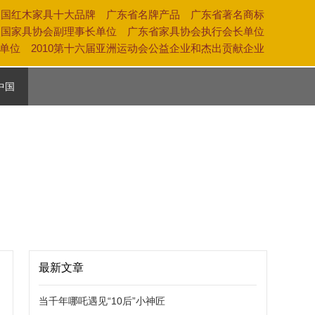
中国红木家具十大品牌 广东省名牌产品 广东省著名商标
中国家具协会副理事长单位 广东省家具协会执行会长单位
奖单位 2010第十六届亚洲运动会公益企业和杰出贡献企业
中国
活
养
化
最新文章
当千年哪吒遇见“10后”小神匠