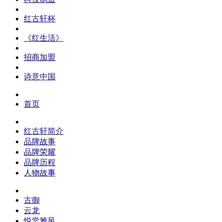
红古轩杯
《红生活》
招商加盟
诗意中国
首页
红古轩简介
品牌故事
品牌荣耀
品牌历程
人物故事
古御
云龙
悦棠雅风