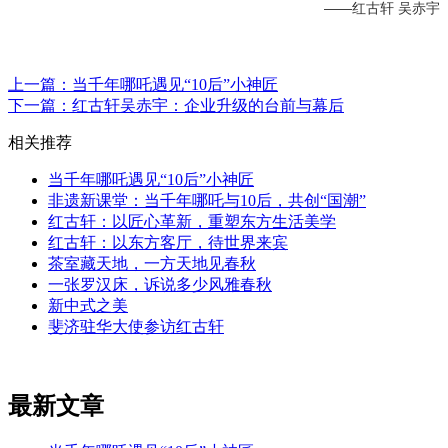
——红古轩 吴赤宇
上一篇：当千年哪吒遇见“10后”小神匠
下一篇：红古轩吴赤宇：企业升级的台前与幕后
相关推荐
当千年哪吒遇见“10后”小神匠
非遗新课堂：当千年哪吒与10后，共创“国潮”
红古轩：以匠心革新，重塑东方生活美学
红古轩：以东方客厅，待世界来宾
茶室藏天地，一方天地见春秋
一张罗汉床，诉说多少风雅春秋
新中式之美
斐济驻华大使参访红古轩
最新文章