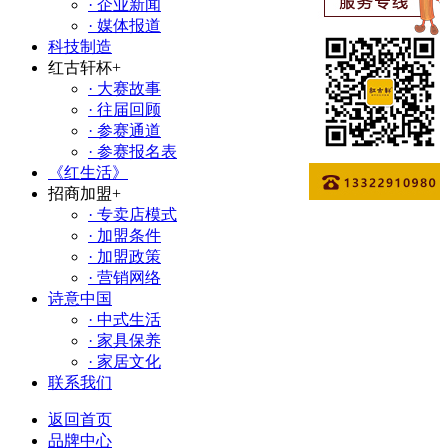
· 企业新闻
· 媒体报道
科技制造
红古轩杯
+
· 大赛故事
· 往届回顾
· 参赛通道
· 参赛报名表
《红生活》
招商加盟
+
· 专卖店模式
· 加盟条件
· 加盟政策
· 营销网络
诗意中国
· 中式生活
· 家具保养
· 家居文化
联系我们
返回首页
品牌中心